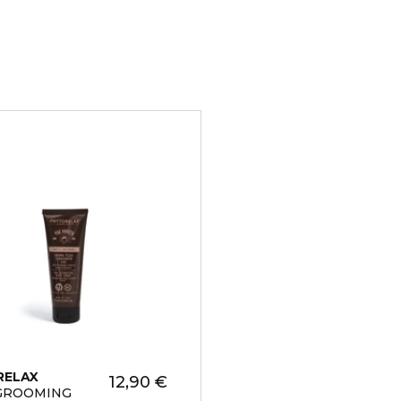
uoi filtri.
RELAX
12,90 €
 GROOMING