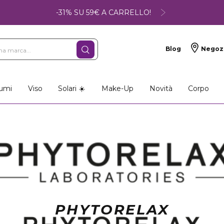
-31% SU 59€ A CARRELLO!
Blog
Negoz
umi
Viso
Solari ☀️
Make-Up
Novità
Corpo
PHYTORELAX