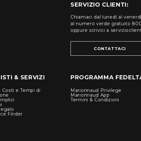
SERVIZIO CLIENTI:
Chiamaci dal lunedì al venerd
al numero verde gratuito 80
oppure scrivici a serviziocli
CONTATTACI
STI & SERVIZI
PROGRAMMA FEDELT
 Costi e Tempi di
Marionnaud Privilege
ione
Marionnaud App
mplici
Termini & Condizioni
i
Regalo
nce Finder