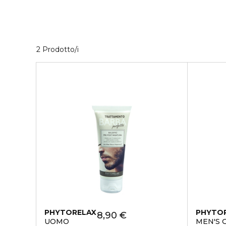
Visualizzati 2 prodotti che corrispondono ai t
2 Prodotto/i
PHYTORELAX
PHYTO
8,90 €
UOMO
MEN'S