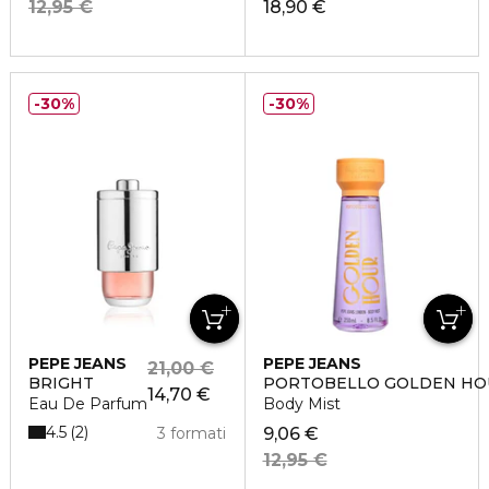
12,95 €
18,90 €
30%
30%
PEPE JEANS
PEPE JEANS
21,00 €
BRIGHT
PORTOBELLO GOLDEN HO
14,70 €
Eau De Parfum
Body Mist
4.5
2
3 formati
9,06 €
12,95 €