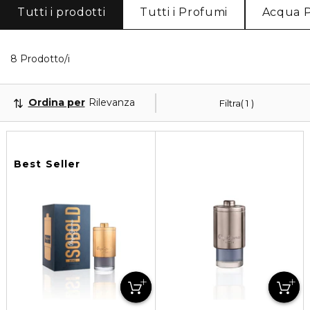
Tutti i prodotti
Tutti i Profumi
Acqua 
Visualizzati 8 prodotti che corrispondono ai tuoi filt
8 Prodotto/i
Ordina per
Rilevanza
Filtra
1
Best Seller