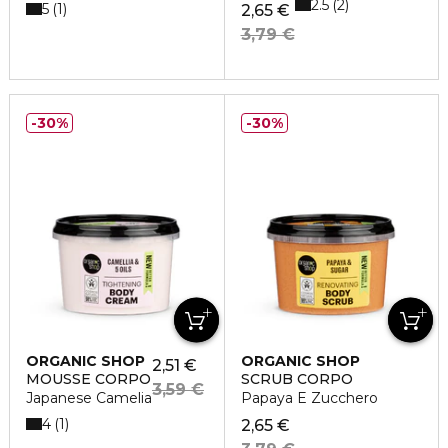
2.5
2
5
1
2,65 €
3,79 €
30%
30%
ORGANIC SHOP
ORGANIC SHOP
2,51 €
MOUSSE CORPO
SCRUB CORPO
3,59 €
Japanese Camelia
Papaya E Zucchero
4
1
2,65 €