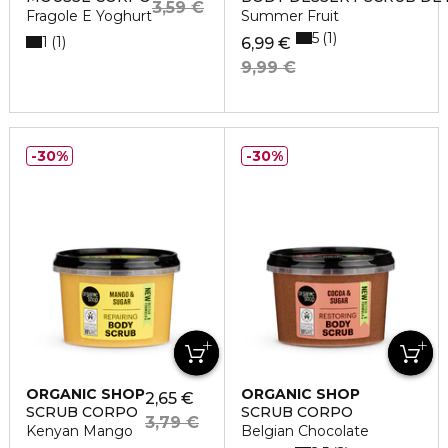
3,59 €
Fragole E Yoghurt
Summer Fruit
5
1
1
1
6,99 €
9,99 €
30%
30%
ORGANIC SHOP
ORGANIC SHOP
2,65 €
SCRUB CORPO
SCRUB CORPO
3,79 €
Kenyan Mango
Belgian Chocolate