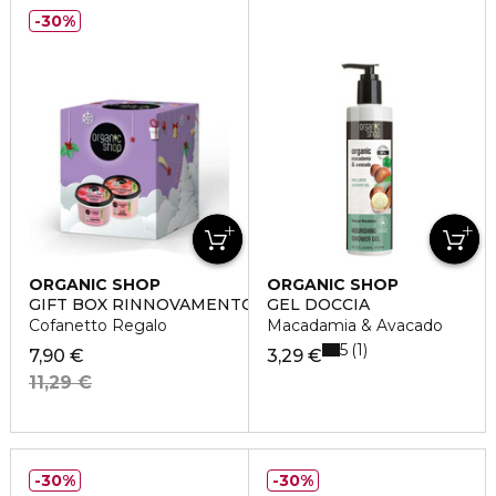
30%
ORGANIC SHOP
ORGANIC SHOP
GIFT BOX RINNOVAMENTO
GEL DOCCIA
Cofanetto Regalo
Macadamia & Avacado
5
1
7,90 €
3,29 €
11,29 €
30%
30%