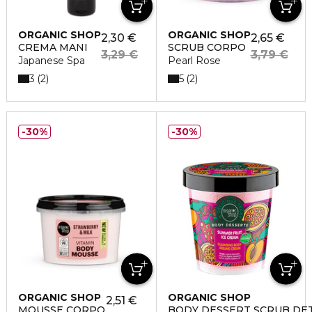
ORGANIC SHOP
ORGANIC SHOP
2,30 €
2,65 €
CREMA MANI
SCRUB CORPO
3,29 €
3,79 €
Japanese Spa
Pearl Rose
3
5
2
2
30%
30%
ORGANIC SHOP
ORGANIC SHOP
2,51 €
MOUSSE CORPO
BODY DESSERT SCRUB DE