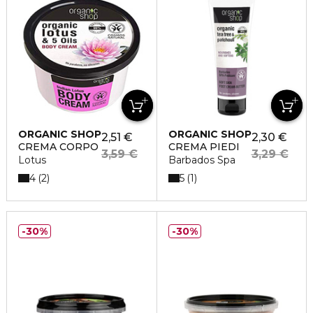
ORGANIC SHOP
ORGANIC SHOP
2,51 €
2,30 €
CREMA CORPO
CREMA PIEDI
3,59 €
3,29 €
Lotus
Barbados Spa
4
5
2
1
30%
30%