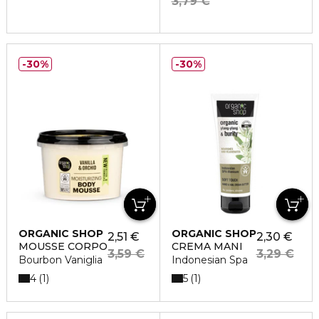
3,79 €
30%
30%
ORGANIC SHOP
ORGANIC SHOP
2,51 €
2,30 €
MOUSSE CORPO
CREMA MANI
3,59 €
3,29 €
Bourbon Vaniglia
Indonesian Spa
4
5
1
1