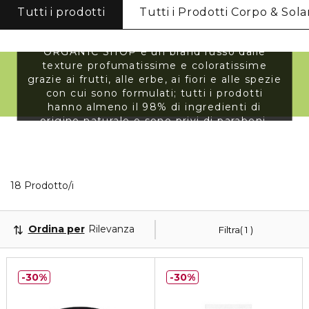
Tutti i prodotti
Tutti i Prodotti Corpo & Solar
ORGANIC SHOP
ORGANIC SHOP è un brand russo dalle
texture profumatissime e coloratissime
grazie ai frutti, alle erbe, ai fiori e alle spezie
con cui sono formulati; tutti i prodotti
hanno almeno il 98% di ingredienti di
origine naturale e sono privi di parabeni,
polietilene, sles, oli minerali e coloranti
sintetici.
Visualizzati 18 prodotti che corrispondono ai tuoi fi
18 Prodotto/i
Ordina per
Rilevanza
Filtra
1
30%
30%