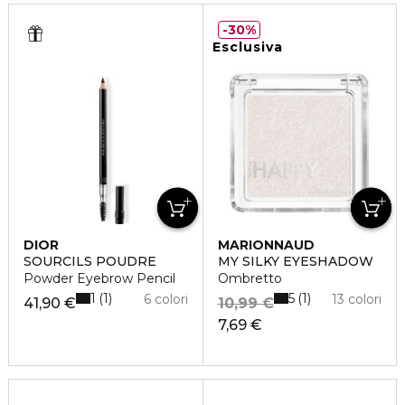
30%
Esclusiva
DIOR
MARIONNAUD
SOURCILS POUDRE
MY SILKY EYESHADOW
Powder Eyebrow Pencil
Ombretto
1
5
1
1
6 colori
13 colori
41,90 €
10,99 €
7,69 €