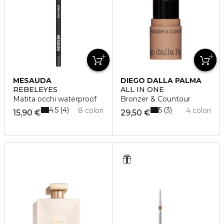
MESAUDA
DIEGO DALLA PALMA
REBELEYES
ALL IN ONE
Matita occhi waterproof
Bronzer & Countour
4.5
5
4
3
8 colori
4 colori
15,90 €
29,50 €