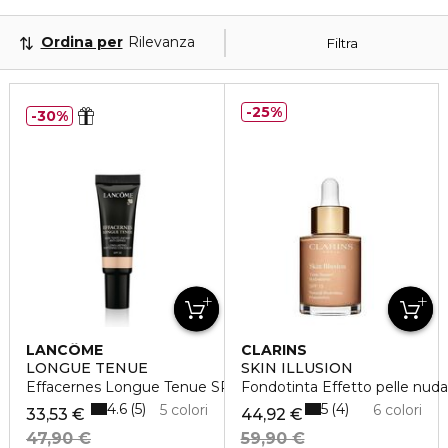
Ordina per
Rilevanza
Filtra
25%
30%
LANCÔME
CLARINS
LONGUE TENUE
SKIN ILLUSION
Effacernes Longue Tenue SPF30
Fondotinta Effetto pelle nuda
4.6
5
5
4
5 colori
6 colori
33,53 €
44,92 €
47,90 €
59,90 €