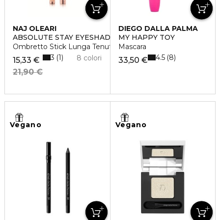
NAJ OLEARI
DIEGO DALLA PALMA
ABSOLUTE STAY EYESHADOW
MY HAPPY TOY
Ombretto Stick Lunga Tenuta
Mascara
3
4.5
1
8
8 colori
15,33 €
33,50 €
21,90 €
Vegano
Vegano