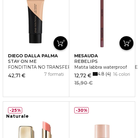
DIEGO DALLA PALMA
MESAUDA
STAY ON ME
REBELIPS
FONDITINTA NO TRANSFER LUNGA TENUTA RESISTENTE
Matita labbra waterproof
4.8
4
7 formati
16 colori
42,71 €
12,72 €
15,90 €
25%
30%
Naturale