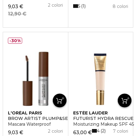
2 colori
5
1
9,03 €
8 colori
12,90 €
30%
L'ORÉAL PARIS
ESTÉE LAUDER
BROW ARTIST PLUMP&SET
FUTURIST HYDRA RESCUE
Mascara Waterproof
Moisturizing Makeup SPF 45
4
2
2 colori
7 colori
9,03 €
63,00 €