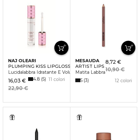
NAJ OLEARI
MESAUDA
8,72 €
PLUMPING KISS LIPGLOSS
ARTIST LIPS
10,90 €
Lucidalabbra Idratante E Volumizzante
Matita Labbra
4.8
5
11 colori
5
3
16,03 €
12 colori
22,90 €