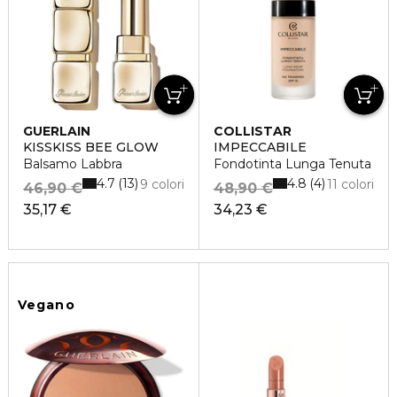
GUERLAIN
COLLISTAR
KISSKISS BEE GLOW
IMPECCABILE
Balsamo Labbra
Fondotinta Lunga Tenuta
4.7
4.8
13
4
9 colori
11 colori
46,90 €
48,90 €
35,17 €
34,23 €
Vegano