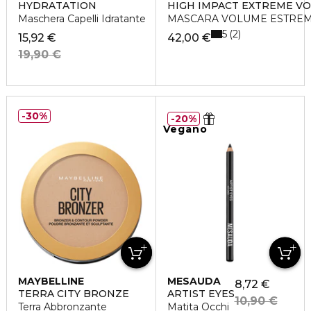
HYDRATATION
HIGH IMPACT EXTREME V
Maschera Capelli Idratante
MASCARA VOLUME ESTREM
5
2
15,92 €
42,00 €
19,90 €
30%
20%
Vegano
MAYBELLINE
MESAUDA
8,72 €
TERRA CITY BRONZE
ARTIST EYES
10,90 €
Terra Abbronzante
Matita Occhi