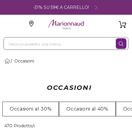
-31% SU 59€ A CARRELLO!
Occasioni
OCCASIONI
Occasioni al 30%
Occasioni al 40%
Occ
40 Prodotti visualizzati
470 Prodotto/i