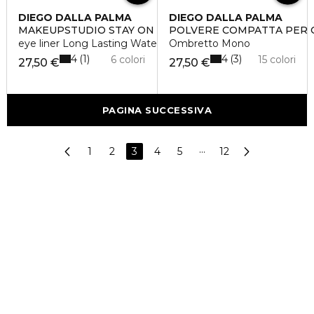
DIEGO DALLA PALMA
DIEGO DALLA PALMA
MAKEUPSTUDIO STAY ON ME
POLVERE COMPATTA PER 
eye liner Long Lasting Water resistant
Ombretto Mono
4
4
1
3
6 colori
15 colori
27,50 €
27,50 €
PAGINA SUCCESSIVA
1
2
3
4
5
···
12