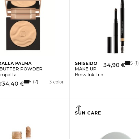
5
1
DALLA PALMA
SHISEIDO
34,90 €
 BUTTER POWDER
MAKE UP
Compatta
Brow Ink Trio
5
2
3 colori
34,40 €
€
SUN CARE