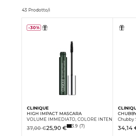
40 Prodotti visualizzati
43 Prodotto/i
30%
CLINIQUE
CLINIQ
HIGH IMPACT MASCARA
CHUBBY
VOLUME IMMEDIATO, COLORE INTENSO
Chubby S
3.9
7
25,90 €
34,14 
37,00 €