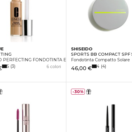
UE
SHISEIDO
TING
SPORTS BB COMPACT SPF 
 PERFECTING FONDOTINTA E CORRETTORE 2-IN-1 FONDOT
Fondotinta Compatto Solare
5
4
3
4
6 colori
€
46,00 €
30%