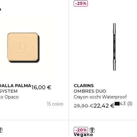
25%
o
DALLA PALMA
CLARINS
16,00 €
 SYSTEM
OMBRES DUO
to Opaco
Crayon occhi Waterproof
4.3
3
15 colori
22,42 €
29,90 €
20%
Vegano