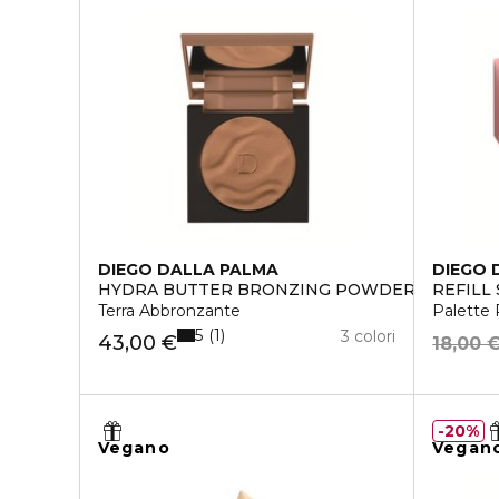
DIEGO DALLA PALMA
DIEGO 
HYDRA BUTTER BRONZING POWDER
REFILL
Terra Abbronzante
Palette R
5
1
3 colori
43,00 €
18,00 
20%
Vegano
Vegan