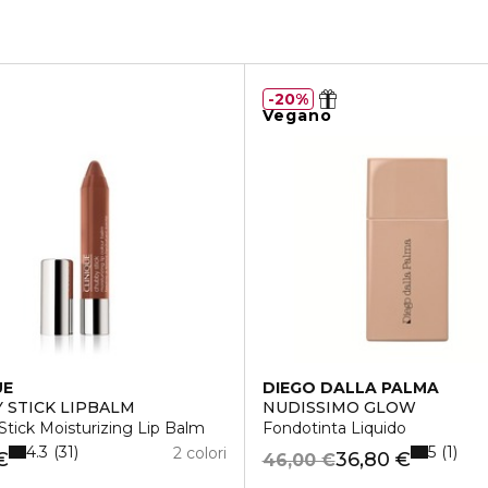
20%
Vegano
UE
DIEGO DALLA PALMA
 STICK LIPBALM
NUDISSIMO GLOW
tick Moisturizing Lip Balm
Fondotinta Liquido
4.3
5
31
1
2 colori
€
36,80 €
46,00 €