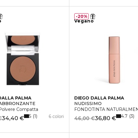
20%
o
Vegano
DALLA PALMA
DIEGO DALLA PALMA
 ABBRONZANTE
NUDISSIMO
 Polvere Compatta
FONDOTINTA NATURALME
5
4.7
1
3
6 colori
34,40 €
36,80 €
€
46,00 €