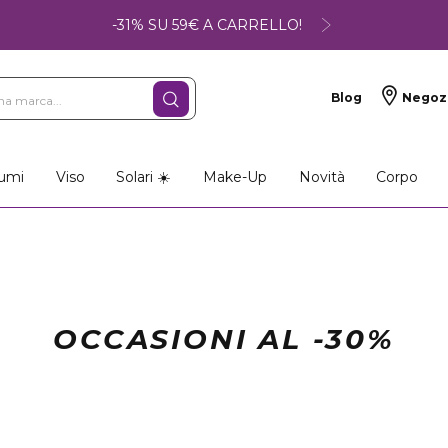
-31% SU 59€ A CARRELLO!
Blog
Negoz
umi
Viso
Solari ☀️
Make-Up
Novità
Corpo
OCCASIONI AL -30%