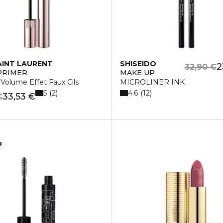
AINT LAURENT
SHISEIDO
2
32,90 €
PRIMER
MAKE UP
Volume Effet Faux Cils
MICROLINER INK
5
4.6
2
12
33,53 €
€
o