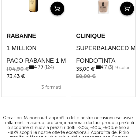
RABANNE
CLINIQUE
EME +
1 MILLION
SUPERBALANCED M
ME
PACO RABANNE 1 MILLION EAU DE TOILET
FONDOTINTA
4.79
4.7
124
3
9 colori
104,90 €
35,00 €
73,43 €
50,00 €
3 formati
Occasioni Marionnaud:
approfitta delle nostre occasioni esclusive.
Trattamenti, make-up, profumi, innamorati dei tuoi prodotti preferiti
o scoprine di nuovi a prezzi ridotti.
-30%, -40%, -50% e fino a
-60%
scopri le nostre offerte eccezionali! Approfitta del Ritiro