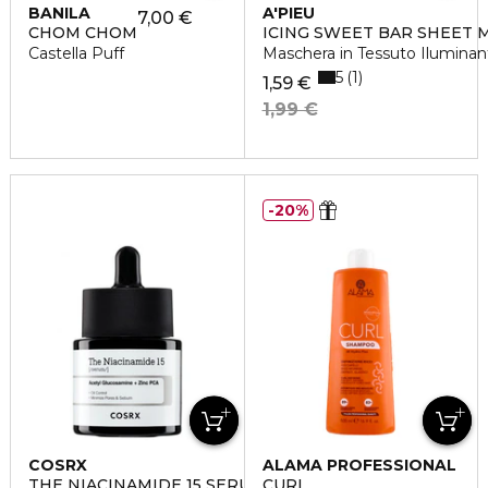
BANILA
A'PIEU
7,00 €
CHOM CHOM
ICING SWEET BAR SHEET 
Castella Puff
Maschera in Tessuto Iluminan
5
1
1,59 €
1,99 €
20%
COSRX
ALAMA PROFESSIONAL
THE NIACINAMIDE 15 SERUM
CURL