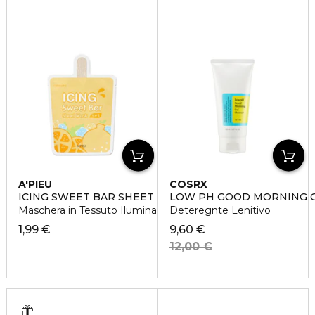
A'PIEU
COSRX
ICING SWEET BAR SHEET MASK
LOW PH GOOD MORNING G
Maschera in Tessuto Iluminante al Mandarino
Deteregnte Lenitivo
1,99 €
9,60 €
12,00 €