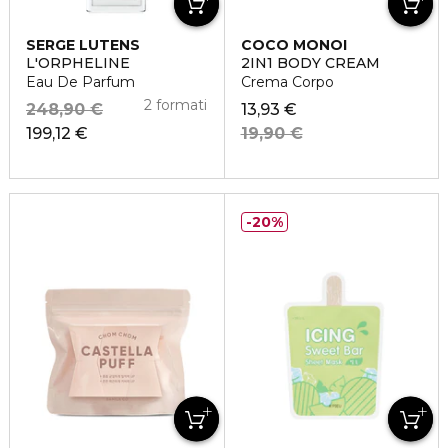
SERGE LUTENS
COCO MONOI
L'ORPHELINE
2IN1 BODY CREAM
Eau De Parfum
Crema Corpo
2 formati
248,90 €
13,93 €
199,12 €
19,90 €
20%