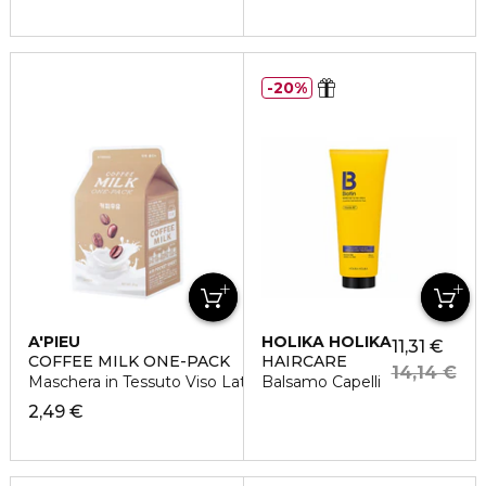
20%
A'PIEU
HOLIKA HOLIKA
11,31 €
COFFEE MILK ONE-PACK
HAIRCARE
14,14 €
Maschera in Tessuto Viso Latte e Caffè
Balsamo Capelli
2,49 €