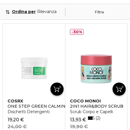
Ordina per
Rilevanza
Filtra
30%
COSRX
COCO MONOI
ONE STEP GREEN CALMING PAD
2IN1 HAIR&BODY SCRUB
Dischetti Detergenti
Scrub Corpo e Capelli
5
2
19,20 €
13,93 €
24,00 €
19,90 €