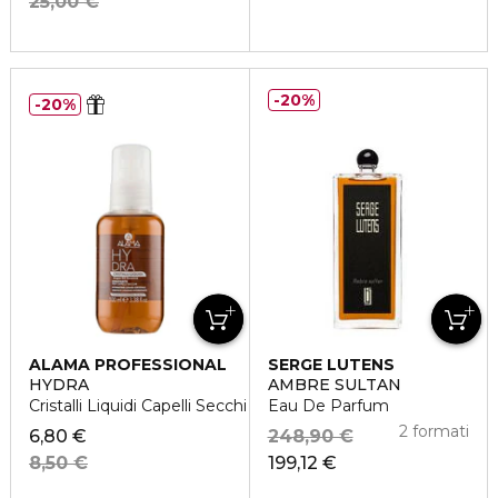
25,00 €
20%
20%
ALAMA PROFESSIONAL
SERGE LUTENS
HYDRA
AMBRE SULTAN
Cristalli Liquidi Capelli Secchi
Eau De Parfum
2 formati
6,80 €
248,90 €
8,50 €
199,12 €