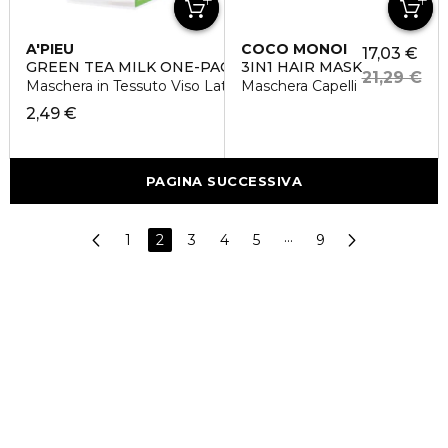
A'PIEU
COCO MONOI
17,03 €
GREEN TEA MILK ONE-PACK
3IN1 HAIR MASK
21,29 €
Maschera in Tessuto Viso Latte e Tè Verde
Maschera Capelli
2,49 €
PAGINA SUCCESSIVA
1
2
3
4
5
···
9