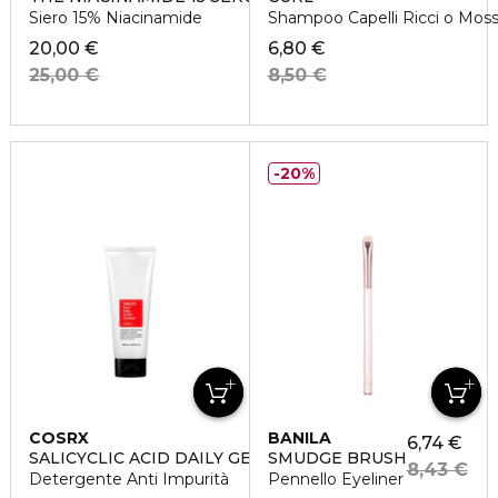
Siero 15% Niacinamide
Shampoo Capelli Ricci o Moss
20,00 €
6,80 €
25,00 €
8,50 €
20%
COSRX
BANILA
6,74 €
SALICYCLIC ACID DAILY GENTLE CLEANSER
SMUDGE BRUSH
8,43 €
Detergente Anti Impurità
Pennello Eyeliner