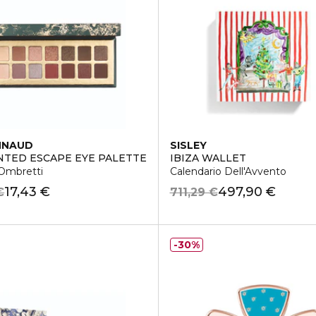
NNAUD
SISLEY
TED ESCAPE EYE PALETTE
IBIZA WALLET
 Ombretti
Calendario Dell'Avvento
17,43 €
497,90 €
€
711,29 €
30%