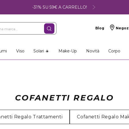
-31% SU 59€ A CARRELLO!
Blog
Negoz
umi
Viso
Solari ☀️
Make-Up
Novità
Corpo
COFANETTI REGALO
anetti Regalo Trattamenti
Cofanetti Regalo M