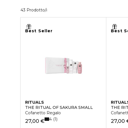
40 Prodotti visualizzati
43 Prodotto/i
Best Seller
Best S
RITUALS
RITUAL
THE RITUAL OF SAKURA SMALL
THE RI
Cofanetto Regalo
Cofanet
4
1
27,00 €
27,00 