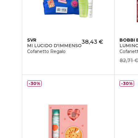
SVR
BOBBI
38,43 €
MI LUCIDO D'IMMENSO
LUMINO
Cofanetto Regalo
Cofanet
82,71 
30%
30%