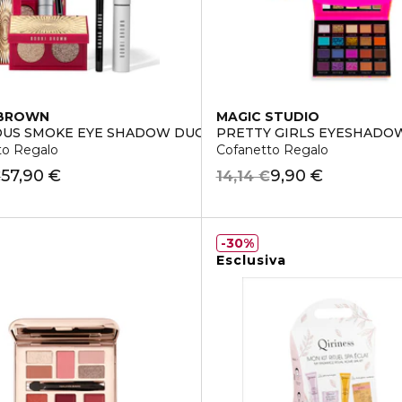
 BROWN
MAGIC STUDIO
US SMOKE EYE SHADOW DUO SET
PRETTY GIRLS EYESHADO
to Regalo
Cofanetto Regalo
57,90 €
9,90 €
€
14,14 €
30%
Esclusiva