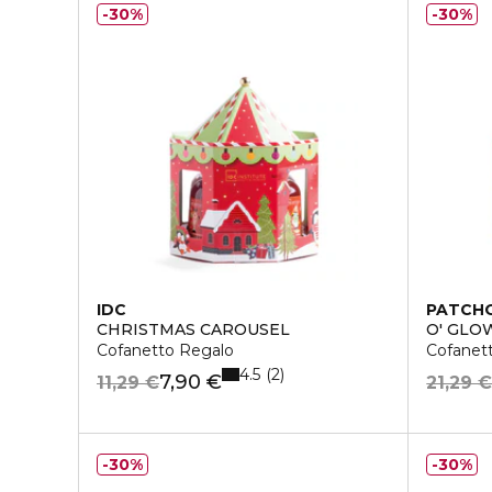
30%
30%
IDC
PATCH
CHRISTMAS CAROUSEL
O' GLO
Cofanetto Regalo
Cofanet
4.5
2
7,90 €
11,29 €
21,29 
30%
30%