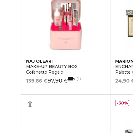
NAJ OLEARI
MARIO
MAKE-UP BEAUTY BOX
ENCHAN
Cofanetto Regalo
Palette
5
1
97,90 €
139,86 €
24,90 
30%