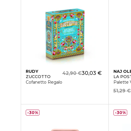
RUDY
NAJ OL
30,03 €
42,90 €
ZUCCOTTO
LA POS
Cofanetto Regalo
Palette 
51,29 €
30%
30%