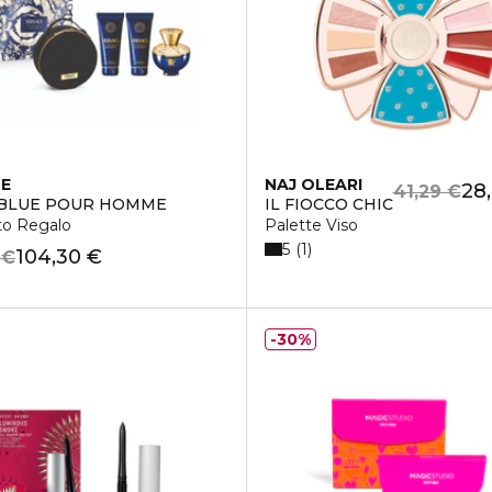
CE
NAJ OLEARI
28
41,29 €
 BLUE POUR HOMME
IL FIOCCO CHIC
to Regalo
Palette Viso
5
1
104,30 €
 €
30%