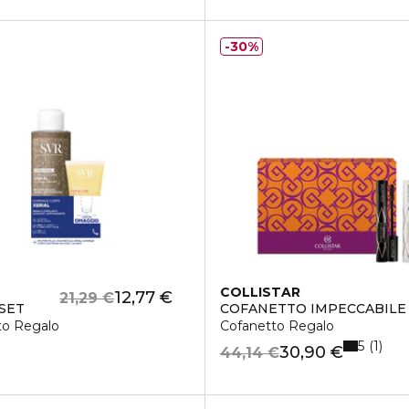
30%
COLLISTAR
12,77 €
21,29 €
 SET
COFANETTO IMPECCABILE
to Regalo
Cofanetto Regalo
5
1
30,90 €
44,14 €