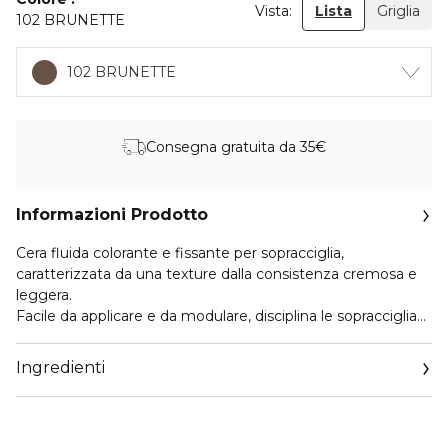
Vista:
Lista
Griglia
102 BRUNETTE
102 BRUNETTE
Consegna gratuita da 35€
Informazioni Prodotto
Cera fluida colorante e fissante per sopracciglia,
caratterizzata da una texture dalla consistenza cremosa e
leggera.
Facile da applicare e da modulare, disciplina le sopracciglia
regalando un effetto pieno e volumizzato, grazie alla
presenza di microfibre in cellulosa biodegradabili
Ingredienti