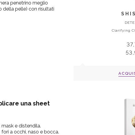
chera penetrino meglio
 della pelle) con risultati
SHI
DETE
Clarifying 
37
53
ACQUI
licare una sheet
 mask e distendila.
i fori a occhi, naso e bocca.