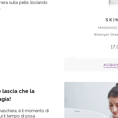
ra sulla pelle, lisciando
.
SKI
MADAGASC
Watergel She
17
ACQUI
e lascia che la
gia!
maschera, è il momento di
gui il tempo di posa