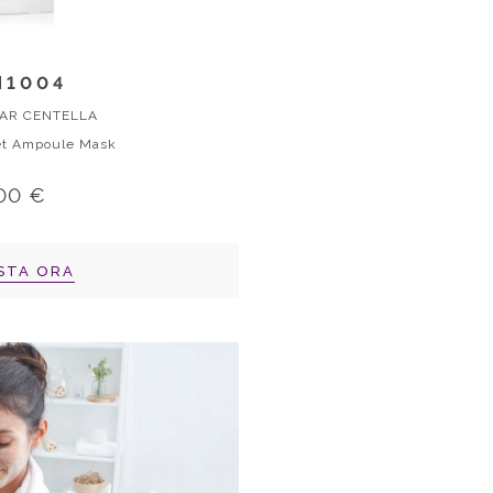
N1004
AR CENTELLA
et Ampoule Mask
,00 €
STA ORA