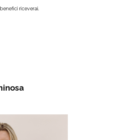
enefici riceverai.
minosa