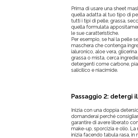
Prima di usare una sheet mask
quella adatta al tuo tipo di p
tutti i tipi di pelle, grassa, se
quella formulata appositamente
le sue caratteristiche.
Per esempio, se hai la pelle s
maschera che contenga ingred
ialuronico, aloe vera, glicerina
grassa o mista, cerca ingred
detergenti come carbone, pian
salicilico e niacimide.
Passaggio 2: detergi il
Inizia con una doppia detersio
domanderai perché consigliamo
garantire di avere liberato c
make-up, sporcizia e olio. La
inizia facendo tabula rasa, in