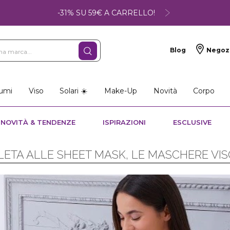
-31% SU 59€ A CARRELLO!
Blog
Negoz
umi
Viso
Solari ☀️
Make-Up
Novità
Corpo
NOVITÀ & TENDENZE
ISPIRAZIONI
ESCLUSIVE
ETA ALLE SHEET MASK, LE MASCHERE VIS