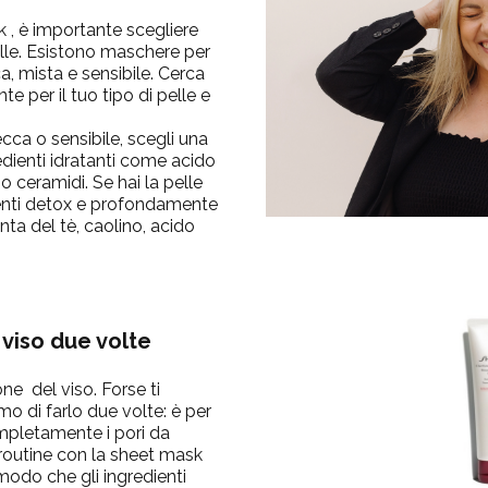
 , è importante scegliere
elle. Esistono maschere per
cca, mista e sensibile. Cerca
 per il tuo tipo di pelle e
ecca o sensibile, scegli una
ienti idratanti come acido
 o ceramidi. Se hai la pelle
ienti detox e profondamente
ta del tè, caolino, acido
 viso due volte
ne del viso. Forse ti
 di farlo due volte: è per
ompletamente i pori da
 routine con la sheet mask
 modo che gli ingredienti