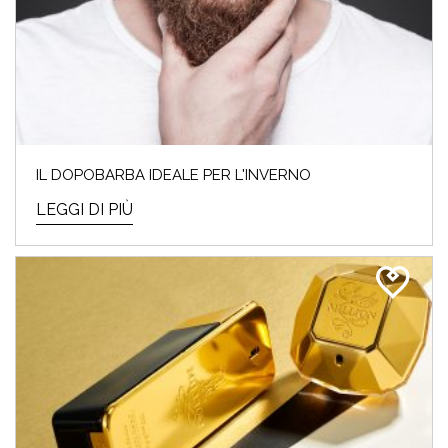
SALDI INVERNALI 2024:
ECCO I TOP 10 PRODOTTI DA
ACQUISTARE
I saldi invernali del 2024 sono iniziati e noi
IL DOPOBARBA IDEALE PER L'INVERNO
Beauty Addicted non vedevamo l’ora! Perché
cosa...
LEGGI DI PIÙ
LEGGI DI PIÙ