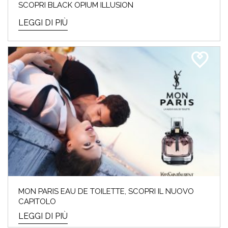
FESTA DELLA MAMMA –
SCOPRI BLACK OPIUM ILLUSION
GUIDA AI REGALI SKINCARE E
LEGGI DI PIÙ
MAKE-UP
TIC TAC… mancano pochi giorni alla festa
della mamma⏰ Se sei a corto di idee regalo
o ...
LEGGI DI PIÙ
MON PARIS EAU DE TOILETTE, SCOPRI IL NUOVO
CAPITOLO
LEGGI DI PIÙ