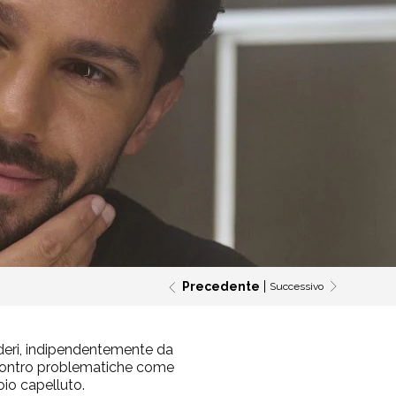
Precedente
Successivo
ideri, indipendentemente da
e contro problematiche come
oio capelluto.