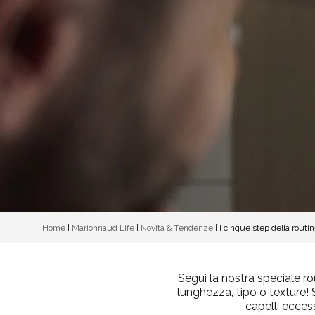
Home
|
Marionnaud Life
|
Novità & Tendenze
|
I cinque step della routin
Segui la nostra speciale r
lunghezza, tipo o texture!
capelli ecces