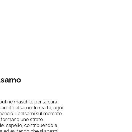
alsamo
utine maschile per la cura
are il balsamo. In realtà, ogni
neficio. I balsami sul mercato
 formano uno strato
del capello, contribuendo a
a ed evitando che si spezzi.