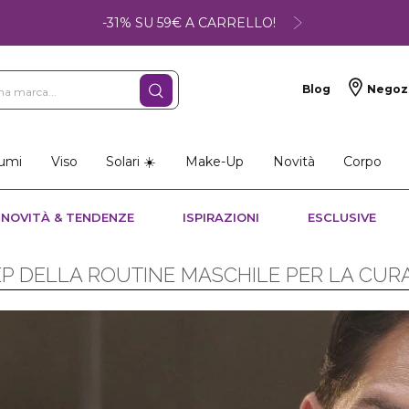
-31% SU 59€ A CARRELLO!
Blog
Negoz
umi
Viso
Solari ☀️
Make-Up
Novità
Corpo
NOVITÀ & TENDENZE
ISPIRAZIONI
ESCLUSIVE
EP DELLA ROUTINE MASCHILE PER LA CURA