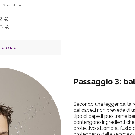
e Quotidien
2 €
0 €
TA ORA
Passaggio 3: b
Secondo una leggenda, la ro
dei capelli non prevede di us
tipo di capelli può trarne be
contengono ingredienti che
protettivo attorno al fusto 
proteggerlo dalla secchezz