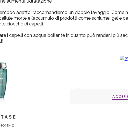
che aumenta l’idratazione.
hampoo adatto, raccomandiamo un doppio lavaggio. Come mai?
e cellule morte e l’accumulo di prodotti come schiume, gel e c
 le ciocche di capelli.
re i capelli con acqua bollente in quanto può renderli più sec
i!
ACQUI
STASE
 HOMME