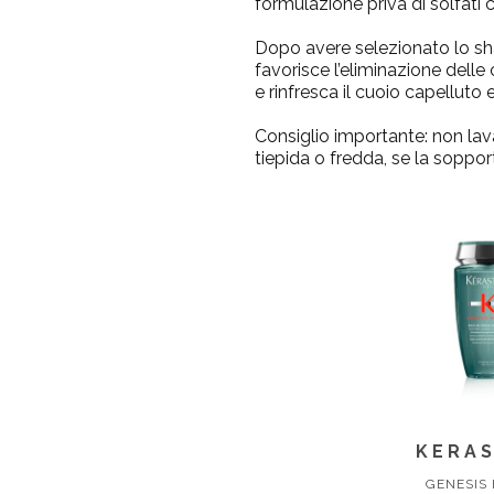
formulazione priva di solfati 
Dopo avere selezionato lo s
favorisce l’eliminazione dell
e rinfresca il cuoio capelluto e
Consiglio importante:
non lava
tiepida o fredda, se la sopport
KERA
GENESIS