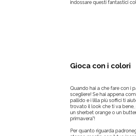
indossare questi fantastici co
Gioca con i colori
Quando hai a che fare con i past
scegliere!
Se hai appena cominc
pallido e i lilla più soffici ti a
trovato il look che ti va bene
un sherbet orange o un butte
primavera"!
Per quanto riguarda padroneggi