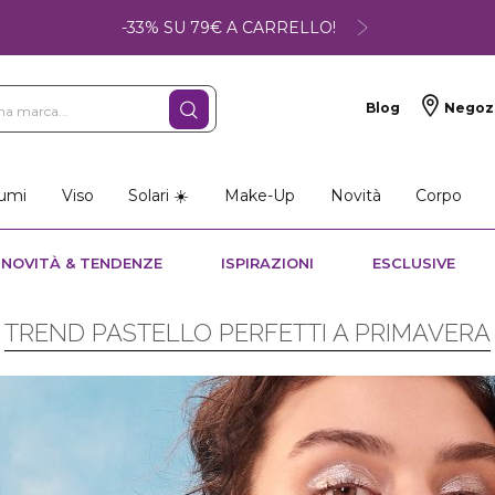
-33% SU 79€ A CARRELLO!
Blog
Negoz
umi
Viso
Solari ☀️
Make-Up
Novità
Corpo
NOVITÀ & TENDENZE
ISPIRAZIONI
ESCLUSIVE
TREND PASTELLO PERFETTI A PRIMAVERA