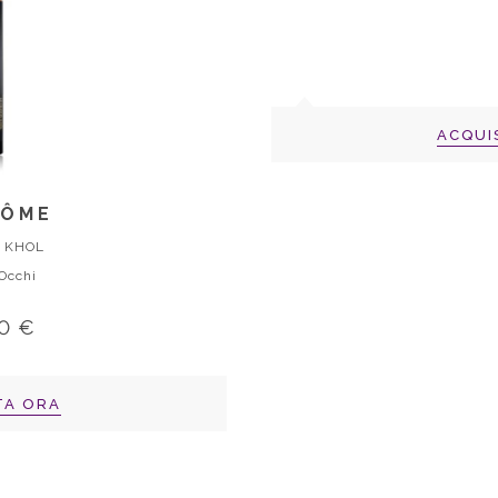
ACQUI
CÔME
 KHOL
 Occhi
0 €
TA ORA