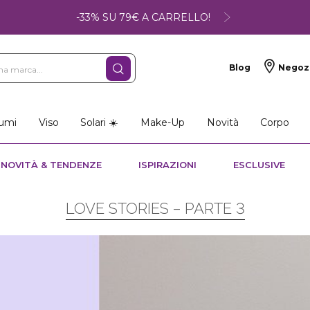
-33% SU 79€ A CARRELLO!
Blog
Negoz
umi
Viso
Solari ☀️
Make-Up
Novità
Corpo
NOVITÀ & TENDENZE
ISPIRAZIONI
ESCLUSIVE
LOVE STORIES – PARTE 3