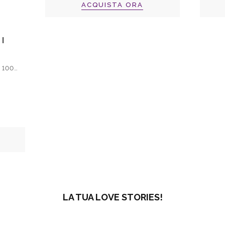
ACQUISTA ORA
I
Acqua di Gio' Homme Baume Ar 100Ml
LA TUA LOVE STORIES!