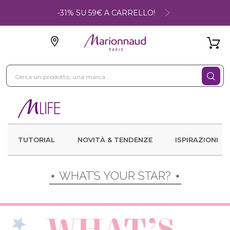
-31% SU 59€ A CARRELLO!
TUTORIAL
NOVITÀ & TENDENZE
ISPIRAZIONI
⋆ WHAT’S YOUR STAR? ⋆