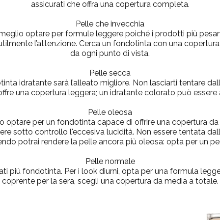
assicurati che offra una copertura completa.
Pelle che invecchia
 meglio optare per formule leggere poiché i prodotti più pesa
inutilmente l’attenzione. Cerca un fondotinta con una copertur
da ogni punto di vista.
Pelle secca
tinta idratante sarà l’alleato migliore. Non lasciarti tentare da
ffre una copertura leggera; un idratante colorato può essere a
Pelle oleosa
io optare per un fondotinta capace di offrire una copertura da 
e sotto controllo l'eccesiva lucidità. Non essere tentata dall’
endo potrai rendere la pelle ancora più oleosa: opta per un p
Pelle normale
ati più fondotinta. Per i look diurni, opta per una formula legge
coprente per la sera, scegli una copertura da media a totale.