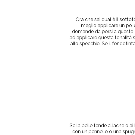
Ora che sai qual è il sottot
meglio applicare un po’ d
domande da porsi a questo pun
ad applicare questa tonalità su
allo specchio. Se il fondotinta
Se la pelle tende all’acne o ai
con un pennello o una spugna