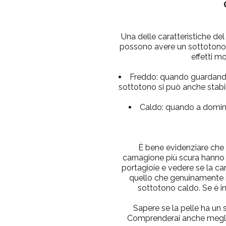
Una delle caratteristiche del
possono avere un sottotono di
effetti mo
Freddo:
quando guardando i
sottotono si può anche stabil
Caldo:
quando a dominare
È bene evidenziare che
carnagione più scura hanno un
portagioie e vedere se la carn
quello che genuinamente ne 
sottotono caldo. Se è in
Sapere se la pelle ha un s
Comprenderai anche meglio 