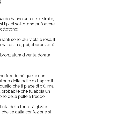
?
guardo hanno una pelle simile,
si tipi di sottotono può avere
 sottotono:
nti sono blu, viola e rosa. Il
ima rossa e, poi, abbronzata),
’abbronzatura diventa dorata
no freddo né quelle con
ono della pelle è di aprire il
 quello che ti piace di più, ma
iù probabile che tu abbia un
ono della pelle è freddo.
inta della tonalità giusta.
nche se dalla confezione si