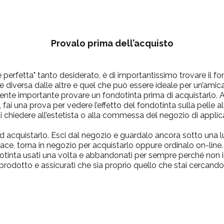
Provalo prima dell’acquisto
le perfetta" tanto desiderato, è di importantissimo trovare il f
diversa dalle altre e quel che può essere ideale per un’amica,
nte importante provare un fondotinta prima di acquistarlo. 
tà, fai una prova per vedere l’effetto del fondotinta sulla pelle 
uoi chiedere all’estetista o alla commessa del negozio di applica
 ad acquistarlo. Esci dal negozio e guardalo ancora sotto una lu
 piace, torna in negozio per acquistarlo oppure ordinalo on-line
dotinta usati una volta e abbandonati per sempre perché non ind
prodotto e assicurati che sia proprio quello che stai cercando