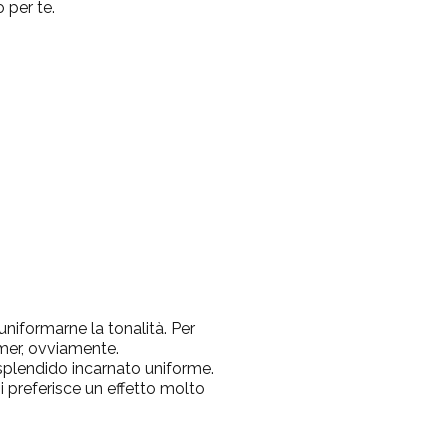
 per te.
uniformarne la tonalità. Per
imer, ovviamente.
 splendido incarnato uniforme.
hi preferisce un effetto molto