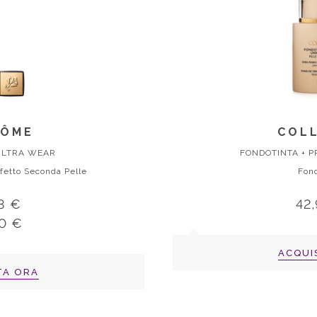
CÔME
COLL
 ULTRA WEAR
FONDOTINTA + P
fetto Seconda Pelle
Fond
3 €
42
0 €
ACQUI
TA ORA