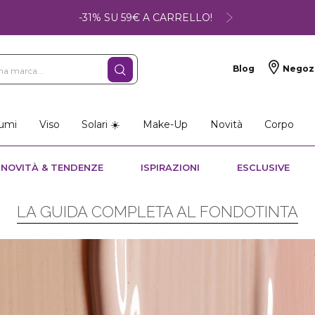
-31% SU 59€ A CARRELLO!
Blog
Negoz
so
Make-up
Profumi
umi
Viso
Solari ☀️
Make-Up
Novità
Corpo
NOVITÀ & TENDENZE
ISPIRAZIONI
ESCLUSIVE
LA GUIDA COMPLETA AL FONDOTINTA