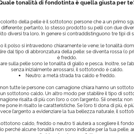
Quale tonalità di fondotinta è quella giusta per te
 colorito della pelle è il sottotono: persone che a un primo s
fferente; pertanto, lo stesso prodotto su pelli con due diver
lto diversi tra loro. In genere si contraddistinguono tre tipi di
l polso si intravedono chiaramente le vene; le tonalità domina
ire dal tipo di abbronzatura della pelle: se diventa rossa (o pr
è freddo.
 sulla pelle sono le tonalità di giallo e pesca. Inoltre, se l
senza inizialmente arrossarsi, il sottotondo è caldo.
Neutro:
a metà strada tra caldo e freddo.
 non tutte le persone con carnagione chiara hanno un sottoto
 sottotono caldo. Un altro modo per stabilire il tipo di sottot
agione risalta di più con l’oro o con l’argento. Sii onesta: non
pone in risalto le caratteristiche. Se l’oro ti dona di più, è p
vece l’argento a evidenziare la tua bellezza naturale, il sottot
ottotono caldo, freddo o neutro ti aiuterà a scegliere il fondot
perché alcune tonalità non sono indicate per la tua pelle, a