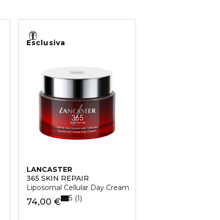
Esclusiva
Esclusiva
LANCASTER
LANCASTER
365 SKIN REPAIR
LIGNE PRINCIÈRE
Liposomal Cellular Day Cream
Sérum Princier Fac
5
5
1
1
74,00 €
293,17 €