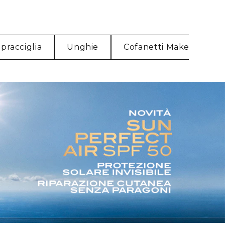
pracciglia
Unghie
Cofanetti Make-Up