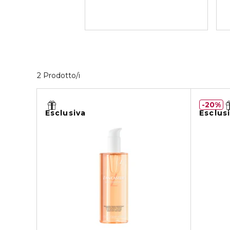
Visualizzati 2 prodotti che corrispondono ai t
2 Prodotto/i
20%
Esclusiva
Esclus