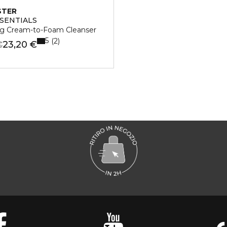
STER
SSENTIALS
ng Cream-to-Foam Cleanser
5
2
23,20 €
€