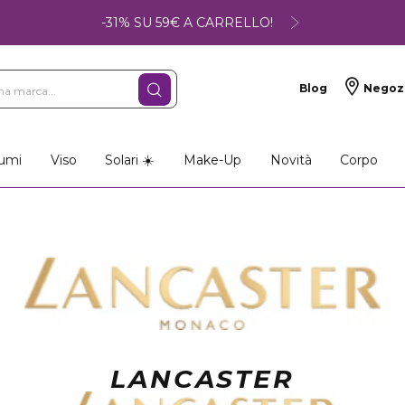
-31% SU 59€ A CARRELLO!
Blog
Negoz
umi
Viso
Solari ☀️
Make-Up
Novità
Corpo
LANCASTER