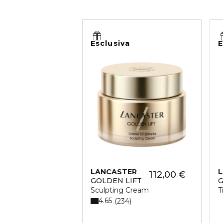
Esclusiva
E
LANCASTER
112,00 €
GOLDEN LIFT
G
Sculpting Cream
T
4.65
234