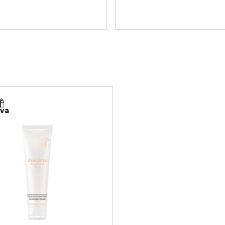
uoi filtri.
iva