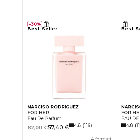
30%
Best Seller
Best S
NARCISO RODRIGUEZ
NARCIS
FOR HER
FOR HE
Eau De Parfum
EAU DE
4.8
4.8
119
1
57,40 €
82,00 €
4 formati