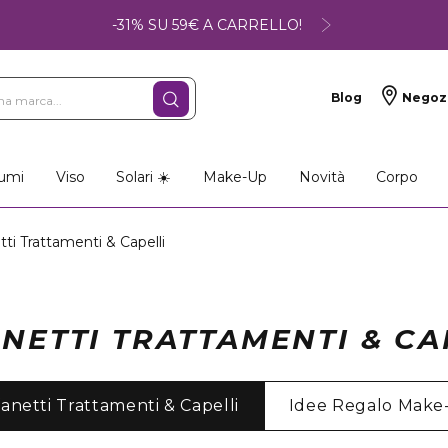
-31% SU 59€ A CARRELLO!
Blog
Negoz
so
Make-up
Profumi
umi
Viso
Solari ☀️
Make-Up
Novità
Corpo
ti Trattamenti & Capelli
NETTI TRATTAMENTI & CA
anetti Trattamenti & Capelli
Idee Regalo Make