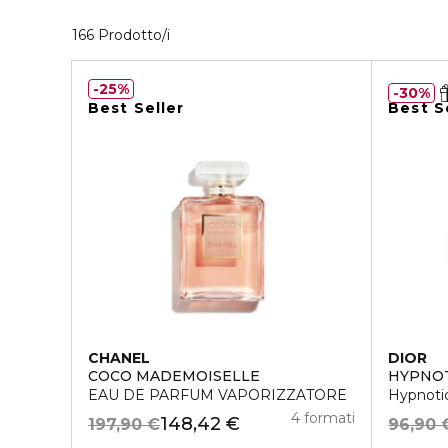
40 Prodotti visualizzati
166 Prodotto/i
25%
30%
Best Seller
Best S
CHANEL
DIOR
COCO MADEMOISELLE
HYPNOT
EAU DE PARFUM VAPORIZZATORE
Hypnotic
4 formati
148,42 €
197,90 €
96,90 