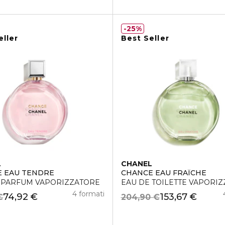
25%
eller
Best Seller
L
CHANEL
 EAU TENDRE
CHANCE EAU FRAÎCHE
 PARFUM VAPORIZZATORE
EAU DE TOILETTE VAPORI
4 formati
74,92 €
153,67 €
€
204,90 €