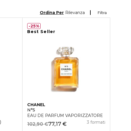
Ordina Per
Rilevanza
Filtra
25%
Best Seller
CHANEL
N°5
EAU DE PARFUM VAPORIZZATORE
3 formati
77,17 €
102,90 €