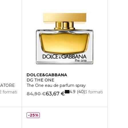
DOLCE&GABBANA
DG THE ONE
ZATORE
The One eau de parfum spray
4.9
40
2 formati
3 formati
63,67 €
84,90 €
25%