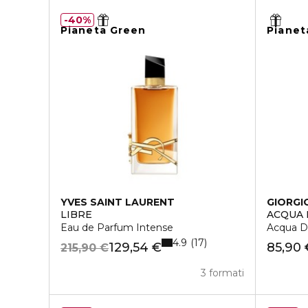
40%
Pianeta Green
Pianet
YVES SAINT LAURENT
GIORGI
LIBRE
ACQUA 
Eau de Parfum Intense
Acqua D
4.9
17
129,54 €
85,90 
215,90 €
3 formati