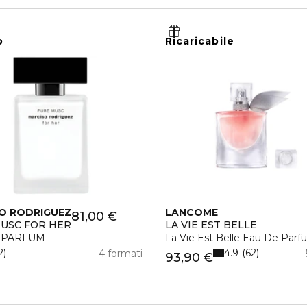
o
Ricaricabile
O RODRIGUEZ
LANCÔME
81,00 €
USC FOR HER
LA VIE EST BELLE
 PARFUM
La Vie Est Belle Eau De Parf
4.9
2
62
4 formati
93,90 €