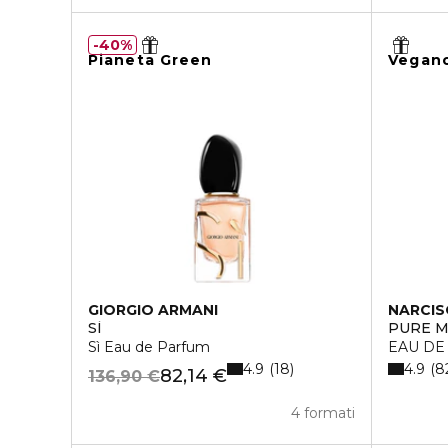
40%
Pianeta Green
Vegan
GIORGIO ARMANI
NARCIS
SÌ
PURE M
Sì Eau de Parfum
EAU DE
4.9
4.9
18
8
82,14 €
136,90 €
4 formati