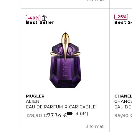
25%
40%
Best Seller
Best S
MUGLER
CHANE
ALIEN
CHANCE
EAU DE PARFUM RICARICABILE
EAU DE
4.8
84
77,34 €
128,90 €
99,90 
3 formati