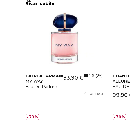
Ricaricabile
4.6
25
GIORGIO ARMANI
CHANE
93,90 €
MY WAY
ALLUR
Eau De Parfum
EAU DE
4 formati
99,90
30%
30%