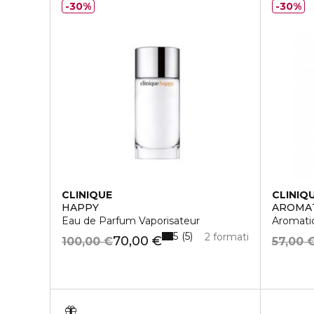
30%
30%
CLINIQUE
CLINIQ
HAPPY
AROMAT
Eau de Parfum Vaporisateur
Aromati
5
5
2 formati
70,00 €
100,00 €
57,00 