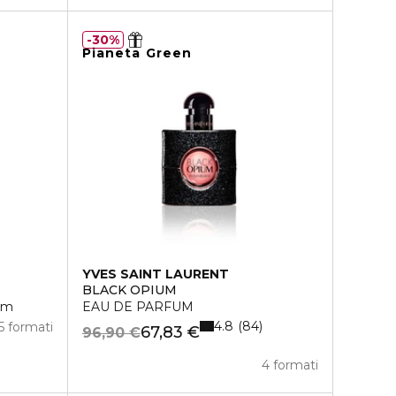
30%
Pianeta Green
YVES SAINT LAURENT
BLACK OPIUM
um
EAU DE PARFUM
4.8
84
5 formati
67,83 €
96,90 €
4 formati