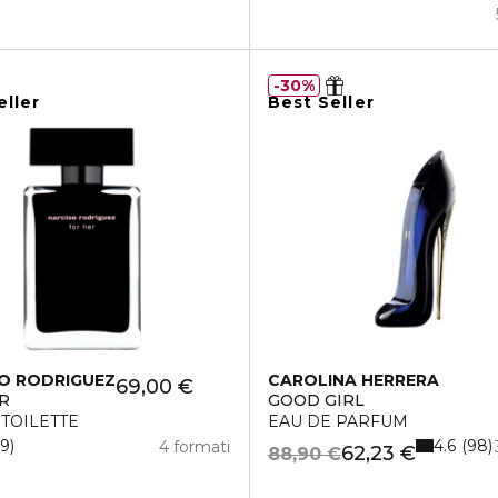
30%
eller
Best Seller
O RODRIGUEZ
CAROLINA HERRERA
69,00 €
R
GOOD GIRL
 TOILETTE
EAU DE PARFUM
4.6
19
98
4 formati
62,23 €
88,90 €