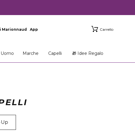
i Marionnaud
App
Carrello
Uomo
Marche
Capelli
🎁 Idee Regalo
PELLI
-Up