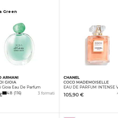
a Green
O ARMANI
CHANEL
DI GIOIA
COCO MADEMOISELLE
i Gioia Eau De Parfum
EAU DE PARFUM INTENSE 
4.8
116
3 formati
€
105,90 €