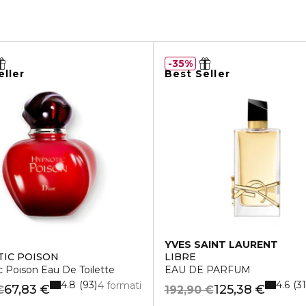
35%
eller
Best Seller
YVES SAINT LAURENT
IC POISON
LIBRE
 Poison Eau De Toilette
EAU DE PARFUM
4.8
4.6
93
31
4 formati
67,83 €
125,38 €
€
192,90 €