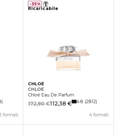
35%
Ricaricabile
CHLOÉ
CHLOÉ
Chloé Eau De Parfum
4.8
8
2812
112,38 €
172,90 €
2 formati
4 formati