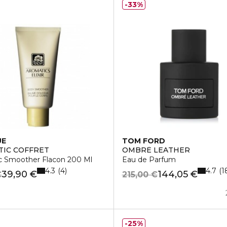
33%
UE
TOM FORD
IC COFFRET
OMBRÈ LEATHER
c Smoother Flacon 200 Ml
Eau de Parfum
4.3
4.7
4
1
39,90 €
144,05 €
€
215,00 €
25%