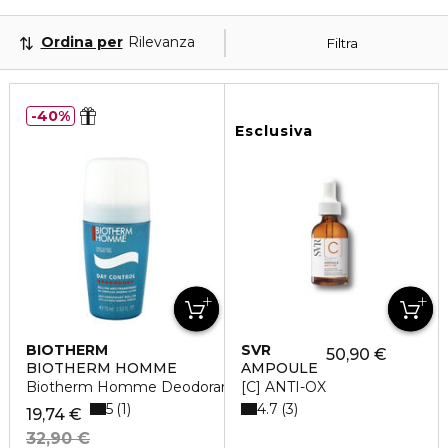
Ordina per
Rilevanza
Filtra
40%
Esclusiva
BIOTHERM
SVR
50,90 €
BIOTHERM HOMME
AMPOULE
Biotherm Homme Deodorante Roll-On Day Control
[C] ANTI-OX
5
4.7
1
3
19,74 €
32,90 €