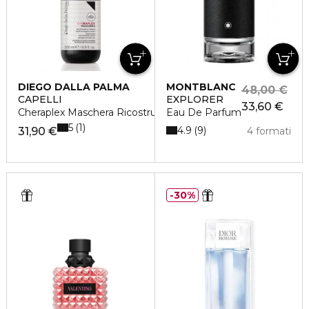
DIEGO DALLA PALMA
MONTBLANC
48,00 €
CAPELLI
EXPLORER
33,60 €
Cheraplex Maschera Ricostruisce e Ripara
Eau De Parfum
5
1
4.9
9
31,90 €
4 formati
30%