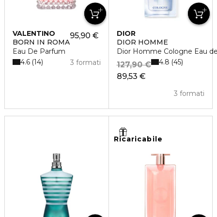
VALENTINO
DIOR
95,90 €
BORN IN ROMA
DIOR HOMME
Eau De Parfum
Dior Homme Cologne Eau de 
4.6
4.8
14
45
3 formati
127,90 €
89,53 €
3 formati
Ricaricabile