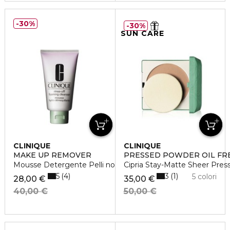
30%
30%
SUN CARE
CLINIQUE
CLINIQUE
MAKE UP REMOVER
PRESSED POWDER OIL FR
Mousse Detergente Pelli normali e miste
Cipria Stay-Matte Sheer Pre
5
3
4
1
5 colori
28,00 €
35,00 €
40,00 €
50,00 €