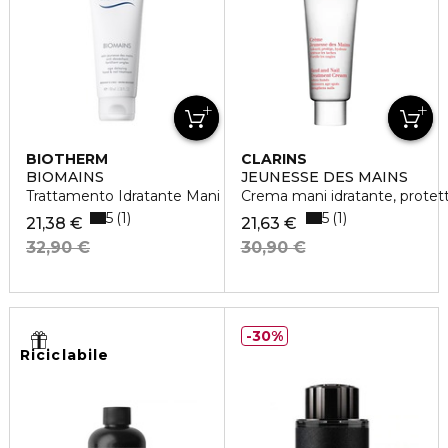
BIOTHERM
CLARINS
BIOMAINS
JEUNESSE DES MAINS
Trattamento Idratante Mani
Crema mani idratante, protetti
5
5
1
1
21,38 €
21,63 €
32,90 €
30,90 €
30%
Riciclabile