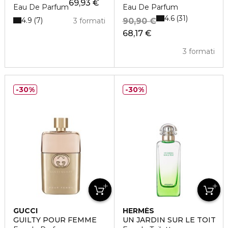
69,93 €
Eau De Parfum
Eau De Parfum
4.6
31
4.9
7
3 formati
90,90 €
68,17 €
3 formati
30%
30%
GUCCI
HERMÈS
GUILTY POUR FEMME
UN JARDIN SUR LE TOIT