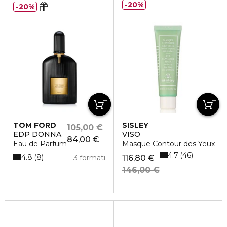
20%
20%
TOM FORD
SISLEY
105,00 €
EDP DONNA
VISO
84,00 €
Eau de Parfum
Masque Contour des Yeux
4.7
46
4.8
8
3 formati
116,80 €
146,00 €