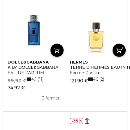
DOLCE&GABBANA
HERMÈS
K BY DOLCE&GABBANA
TERRE D'HERMÈS EAU INT
EAU DE PARFUM
Eau de Parfum
4.1
4.5
11
2
99,90 €
121,90 €
74,92 €
3 formati
35%