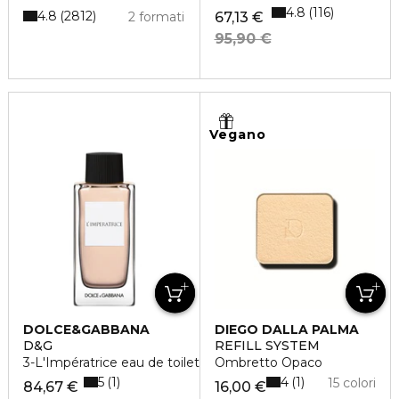
4.8
116
4.8
2812
2 formati
67,13 €
95,90 €
Vegano
DOLCE&GABBANA
DIEGO DALLA PALMA
D&G
REFILL SYSTEM
3-L'Impératrice eau de toilette
Ombretto Opaco
5
4
1
1
15 colori
84,67 €
16,00 €