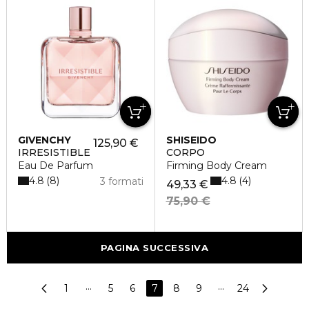
GIVENCHY
SHISEIDO
125,90 €
IRRESISTIBLE
CORPO
Eau De Parfum
Firming Body Cream
4.8
4.8
8
4
3 formati
49,33 €
75,90 €
PAGINA SUCCESSIVA
1
···
5
6
7
8
9
···
24