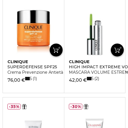
CLINIQUE
CLINIQUE
SUPERDEFENSE SPF25
HIGH IMPACT EXTREME V
Crema Prevenzione Antietà + Anti-Fatica 1/2 da Arida a Nor
MASCARA VOLUME ESTREM
5
5
1
2
76,00 €
42,00 €
35%
30%