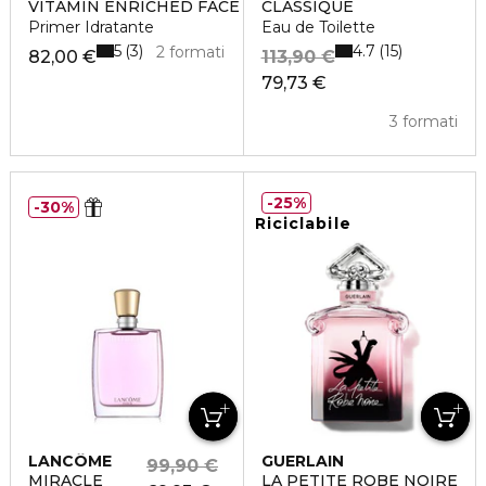
VITAMIN ENRICHED FACE BASE
CLASSIQUE
Primer Idratante
Eau de Toilette
5
4.7
3
15
2 formati
82,00 €
113,90 €
79,73 €
3 formati
25%
30%
Riciclabile
LANCÔME
GUERLAIN
99,90 €
MIRACLE
LA PETITE ROBE NOIRE