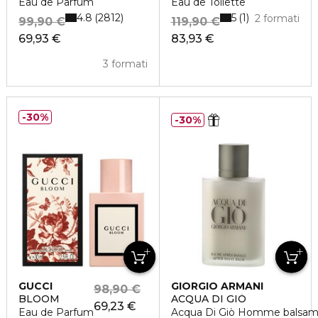
Eau de Parfum
Eau de Toilette
4.8
5
2812
1
2 formati
99,90 €
119,90 €
69,93 €
83,93 €
3 formati
30%
30%
GUCCI
GIORGIO ARMANI
98,90 €
BLOOM
ACQUA DI GIÒ
69,23 €
Eau de Parfum
Acqua Di Giò Homme balsam