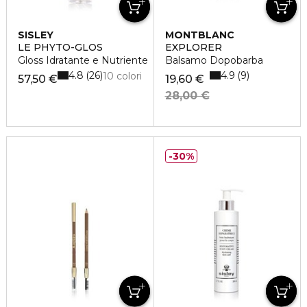
SISLEY
MONTBLANC
LE PHYTO-GLOS
EXPLORER
Gloss Idratante e Nutriente
Balsamo Dopobarba
4.8
4.9
26
9
10 colori
57,50 €
19,60 €
28,00 €
30%