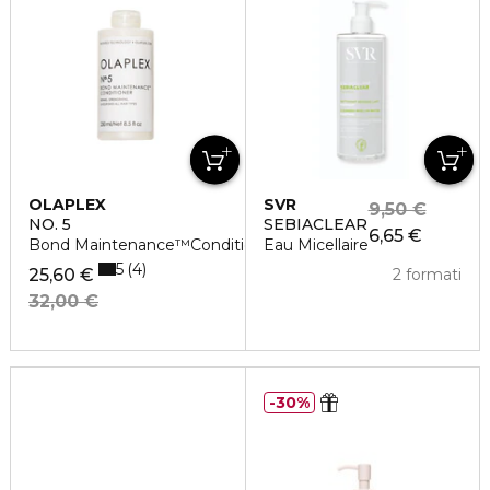
OLAPLEX
SVR
9,50 €
NO. 5
SEBIACLEAR
6,65 €
Bond Maintenance™Conditioner
Eau Micellaire
5
4
25,60 €
2 formati
32,00 €
30%