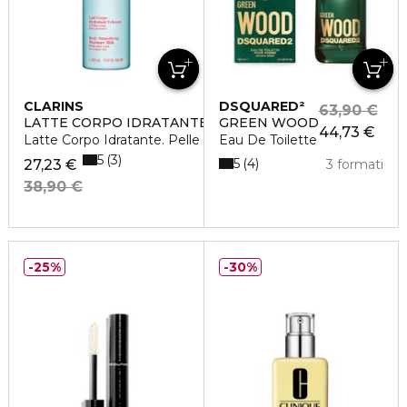
CLARINS
DSQUARED²
63,90 €
LATTE CORPO IDRATANTE VELLUTATO
GREEN WOOD
44,73 €
Latte Corpo Idratante. Pelle normale
Eau De Toilette
5
3
5
4
27,23 €
3 formati
38,90 €
25%
30%