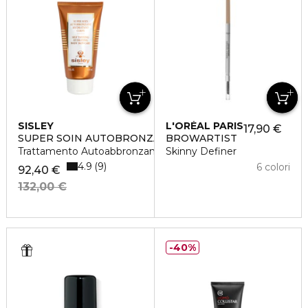
SISLEY
L'ORÉAL PARIS
17,90 €
SUPER SOIN AUTOBRONZANT HYDRATANT CORPS
BROWARTIST
Trattamento Autoabbronzante Idratante Corpo
Skinny Definer
4.9
9
6 colori
92,40 €
132,00 €
40%