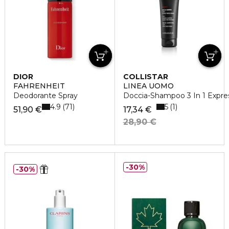
DIOR
COLLISTAR
FAHRENHEIT
LINEA UOMO
Deodorante Spray
Doccia-Shampoo 3 In 1 Expre
4.9
5
71
1
51,90 €
17,34 €
28,90 €
30%
30%