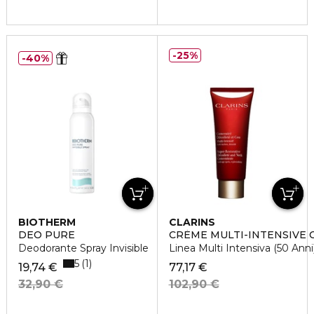
25%
40%
BIOTHERM
CLARINS
DEO PURE
CRÈME MULTI-INTENSIVE
Deodorante Spray Invisible
Linea Multi Intensiva (50 Anni
5
1
19,74 €
77,17 €
32,90 €
102,90 €