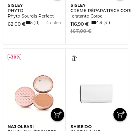
SISLEY
SISLEY
PHYTO
CRÈME RÉPARATRICE COR
Phyto-Sourcils Perfect
Idratante Corpo
5
4.9
11
31
4 colori
62,00 €
116,90 €
167,00 €
30%
NAJ OLEARI
SHISEIDO