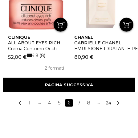
CLINIQUE
CHANEL
ALL ABOUT EYES RICH
GABRIELLE CHANEL
Crema Contorno Occhi
EMULSIONE IDRATANTE PE
4.8
8
52,00 €
80,90 €
2 formati
PAGINA SUCCESSIVA
1
···
4
5
6
7
8
···
24