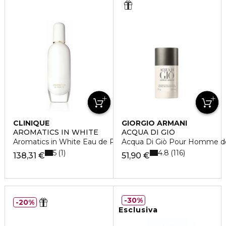
CLINIQUE
GIORGIO ARMANI
AROMATICS IN WHITE
ACQUA DI GIÒ
Aromatics in White Eau de Parfum
Acqua Di Giò Pour Homme de
5
4.8
1
116
138,31 €
51,90 €
30%
20%
Esclusiva