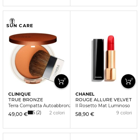
SUN CARE
CLINIQUE
CHANEL
TRUE BRONZE
ROUGE ALLURE VELVET
Terra Compatta Autoabbronzante
Il Rosetto Mat Luminoso
5
2
2 colori
9 colori
49,00 €
58,90 €