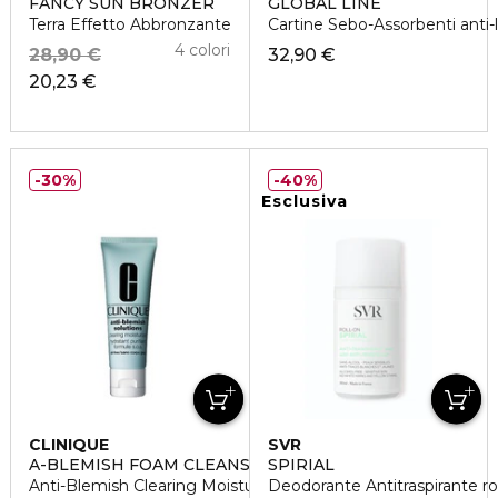
FANCY SUN BRONZER
GLOBAL LINE
Terra Effetto Abbronzante
Cartine Sebo-Assorbenti anti-l
4 colori
28,90 €
32,90 €
20,23 €
30%
40%
Esclusiva
CLINIQUE
SVR
A-BLEMISH FOAM CLEANSING 12
SPIRIAL
Anti-Blemish Clearing Moisture 50Ml
Deodorante Antitraspirante ro