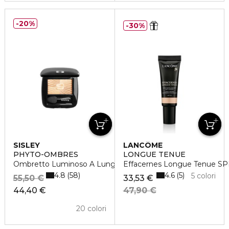
20%
30%
SISLEY
LANCÔME
PHYTO-OMBRES
LONGUE TENUE
Ombretto Luminoso A Lunga Tenuta
Effacernes Longue Tenue S
4.8
4.6
58
5
5 colori
55,50 €
33,53 €
44,40 €
47,90 €
20 colori