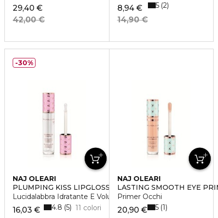
5
2
29,40 €
8,94 €
42,00 €
14,90 €
30%
NAJ OLEARI
NAJ OLEARI
PLUMPING KISS LIPGLOSS
LASTING SMOOTH EYE PR
Lucidalabbra Idratante E Volumizzante
Primer Occhi
4.8
5
5
1
11 colori
16,03 €
20,90 €