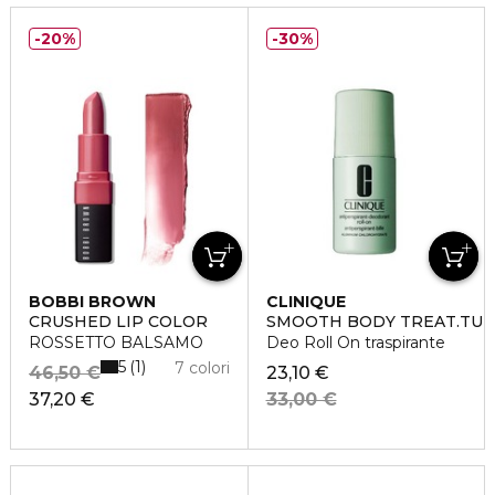
20%
30%
BOBBI BROWN
CLINIQUE
CRUSHED LIP COLOR
SMOOTH BODY TREAT.TU
ROSSETTO BALSAMO
Deo Roll On traspirante
5
1
7 colori
46,50 €
23,10 €
37,20 €
33,00 €