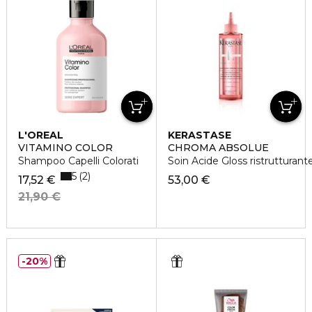
L'OREAL
KERASTASE
PROFESSIONNEL
VITAMINO COLOR
CHROMA ABSOLUE
Shampoo Capelli Colorati
Soin Acide Gloss ristrutturant
5
2
17,52 €
53,00 €
21,90 €
20%