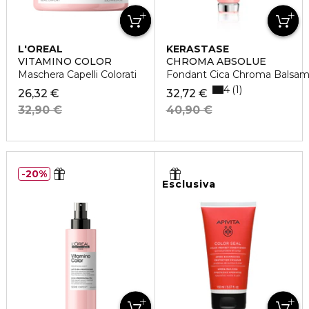
L'OREAL
KERASTASE
PROFESSIONNEL
VITAMINO COLOR
CHROMA ABSOLUE
Maschera Capelli Colorati
Fondant Cica Chroma Balsamo
4
1
26,32 €
32,72 €
32,90 €
40,90 €
20%
Esclusiva