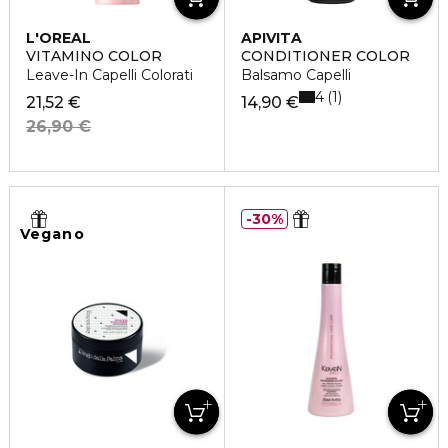
L'OREAL
APIVITA
PROFESSIONNEL
VITAMINO COLOR
CONDITIONER COLOR
Leave-In Capelli Colorati
Balsamo Capelli
4
1
21,52 €
14,90 €
26,90 €
30%
Vegano