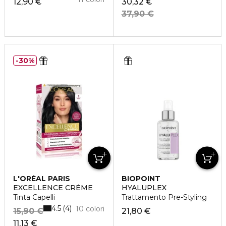
12,90 €
30,32 €
37,90 €
30%
L'ORÉAL PARIS
BIOPOINT
EXCELLENCE CRÈME
HYALUPLEX
Tinta Capelli
Trattamento Pre-Styling
4.5
4
10 colori
15,90 €
21,80 €
11,13 €