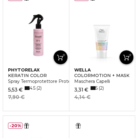
PHYTORELAX
WELLA
KERATIN COLOR
COLORMOTION + MASK
Spray Termoprotettore Proteggi Colore
Maschera Capelli
4.5
5
2
2
5,53 €
3,31 €
7,90 €
4,14 €
20%