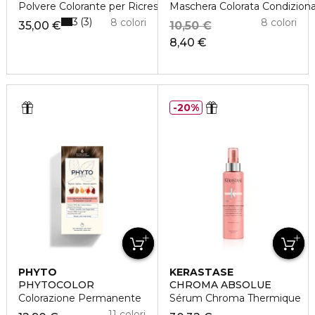
Polvere Colorante per Ricrescita
Maschera Colorata Condizion
3
3
8 colori
8 colori
35,00 €
10,50 €
8,40 €
20%
PHYTO
KERASTASE
PHYTOCOLOR
CHROMA ABSOLUE
Colorazione Permanente
Sérum Chroma Thermique
11 colori