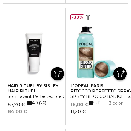
30%
HAIR RITUEL BY SISLEY
L'ORÉAL PARIS
HAIR RITUEL
RITOCCO PERFETTO SPRA
Soin Lavant Perfecteur de Couleur à l'extrait de fleur d'Hibis
SPRAY RITOCCO RADICI
4.9
5
26
1
3 colori
67,20 €
16,00 €
84,00 €
11,20 €