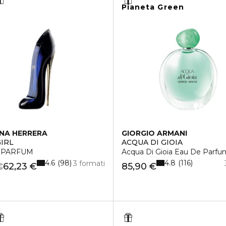
Pianeta Green
NA HERRERA
GIORGIO ARMANI
IRL
ACQUA DI GIOIA
 PARFUM
Acqua Di Gioia Eau De Parfu
4.6
4.8
98
116
3 formati
62,23 €
85,90 €
€