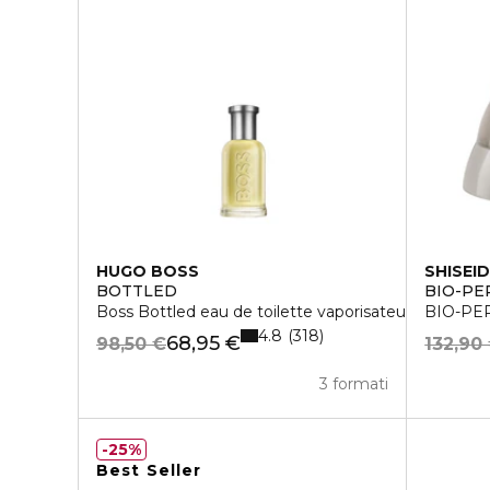
HUGO BOSS
SHISEI
BOTTLED
BIO-P
Boss Bottled eau de toilette vaporisateur
BIO-PE
4.8
318
68,95 €
98,50 €
132,90
3 formati
25%
Best Seller