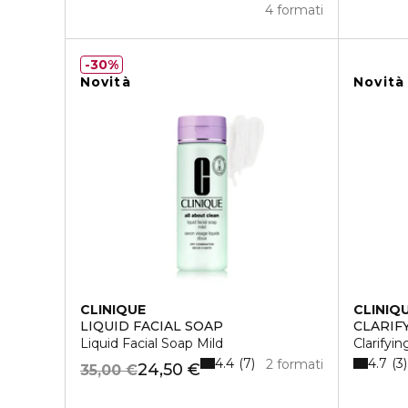
4 formati
30%
Novità
Novità
CLINIQUE
CLINIQ
LIQUID FACIAL SOAP
CLARIF
Liquid Facial Soap Mild
Clarifyin
4.4
4.7
7
3
2 formati
24,50 €
35,00 €