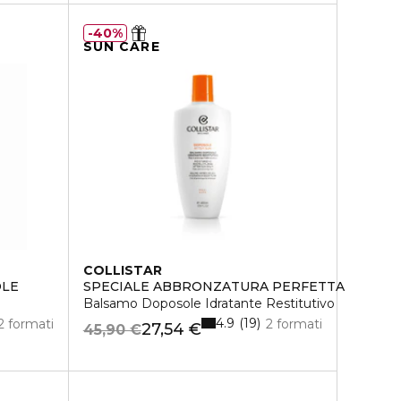
40%
SUN CARE
COLLISTAR
OLE
SPECIALE ABBRONZATURA PERFETTA
Balsamo Doposole Idratante Restitutivo
4.9
19
2 formati
2 formati
27,54 €
45,90 €