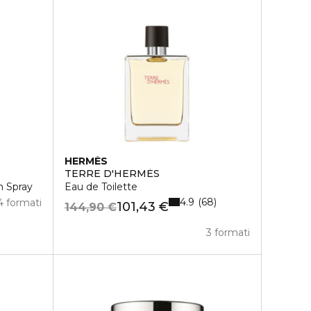
HERMÈS
TERRE D'HERMÈS
m Spray
Eau de Toilette
4.9
68
4 formati
101,43 €
144,90 €
3 formati