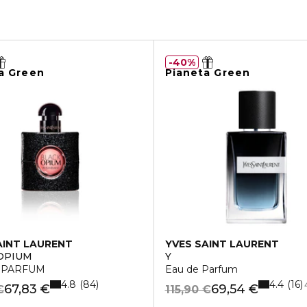
40%
a Green
Pianeta Green
AINT LAURENT
YVES SAINT LAURENT
OPIUM
Y
 PARFUM
Eau de Parfum
4.8
4.4
84
16
67,83 €
69,54 €
€
115,90 €