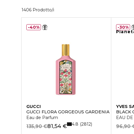
40 Prodotti visualizzati
1406 Prodotto/i
40%
30%
Pianet
GUCCI
YVES S
GUCCI FLORA GORGEOUS GARDENIA
BLACK 
Eau de Parfum
EAU DE
4.8
2812
81,54 €
135,90 €
96,90 