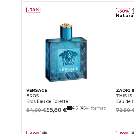
30%
30%
Natura
VERSACE
ZADIG 
EROS
THIS IS
Eros Eau de Toilette
Eau de 
4.6
45
4 formati
58,80 €
84,00 €
72,90 
40%
30%