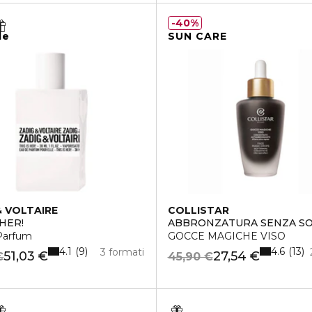
40%
le
SUN CARE
& VOLTAIRE
COLLISTAR
 HER!
ABBRONZATURA SENZA S
Parfum
GOCCE MAGICHE VISO
4.1
4.6
9
13
3 formati
51,03 €
27,54 €
€
45,90 €