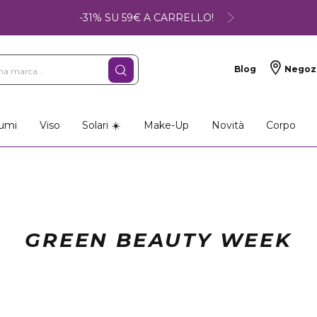
-31% SU 59€ A CARRELLO!
Blog
Negoz
umi
Viso
Solari ☀️
Make-Up
Novità
Corpo
GREEN BEAUTY WEEK