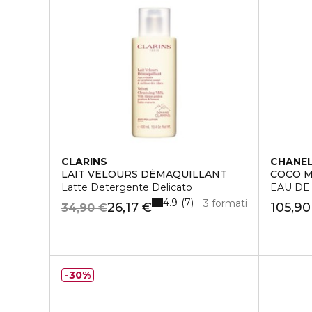
CLARINS
CHANE
LAIT VELOURS DÉMAQUILLANT
COCO 
Latte Detergente Delicato
EAU DE
4.9
7
3 formati
26,17 €
105,90
34,90 €
30%