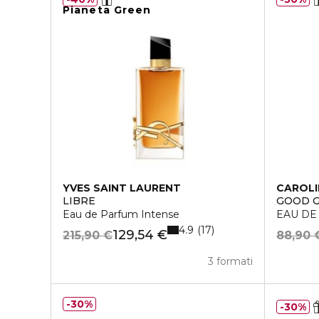
Pianeta Green
YVES SAINT LAURENT
CAROLI
LIBRE
GOOD G
Eau de Parfum Intense
EAU DE
4.9
17
129,54 €
215,90 €
88,90 
3 formati
30%
30%