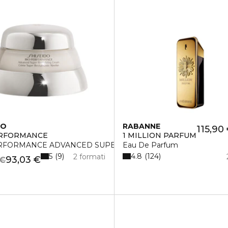
DO
RABANNE
115,90
ERFORMANCE
1 MILLION PARFUM
RFORMANCE ADVANCED SUPER REVITALIZING CREAM
Eau De Parfum
5
4.8
9
124
2 formati
93,03 €
 €