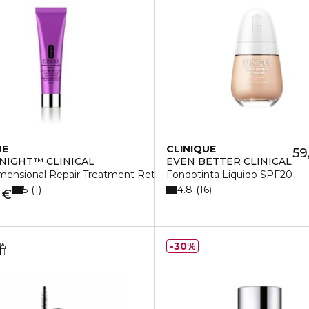
UE
CLINIQUE
59
NIGHT™ CLINICAL
EVEN BETTER CLINICAL
mensional Repair Treatment Retinol
Fondotinta Liquido SPF20
5
4.8
1
16
 €
30%