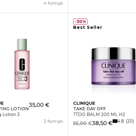
4 formati
30%
Best Seller
UE
CLINIQUE
35,00 €
YING LOTION
TAKE DAY OFF
g Lotion 3
TTDO BALM 200 ML H2
4.8
20
3 formati
38,50 €
55,00 €