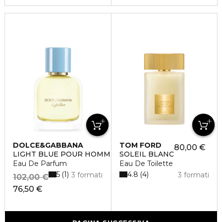
DOLCE&GABBANA
TOM FORD
80,00 €
LIGHT BLUE POUR HOMME
SOLEIL BLANC
Eau De Parfum
Eau De Toilette
5
4.8
1
4
3 formati
3 formati
102,00 €
76,50 €