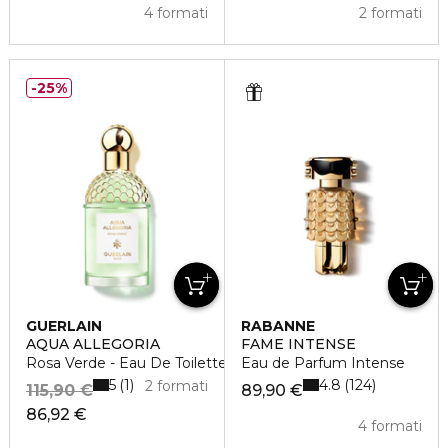
4 formati
2 formati
25%
GUERLAIN
RABANNE
AQUA ALLEGORIA
FAME INTENSE
Rosa Verde - Eau De Toilette
Eau de Parfum Intense
5
4.8
1
124
2 formati
115,90 €
89,90 €
86,92 €
4 formati