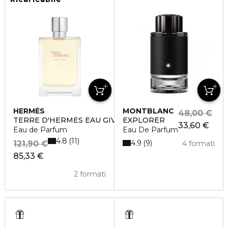
HERMÈS
MONTBLANC
48,00 €
TERRE D'HERMÈS EAU GIVRÉE
EXPLORER
33,60 €
Eau de Parfum
Eau De Parfum
4.8
11
4.9
9
121,90 €
4 formati
85,33 €
2 formati