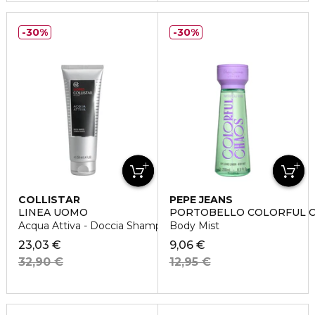
30%
30%
COLLISTAR
PEPE JEANS
LINEA UOMO
PORTOBELLO COLORFUL 
Acqua Attiva - Doccia Shampoo
Body Mist
23,03 €
9,06 €
32,90 €
12,95 €