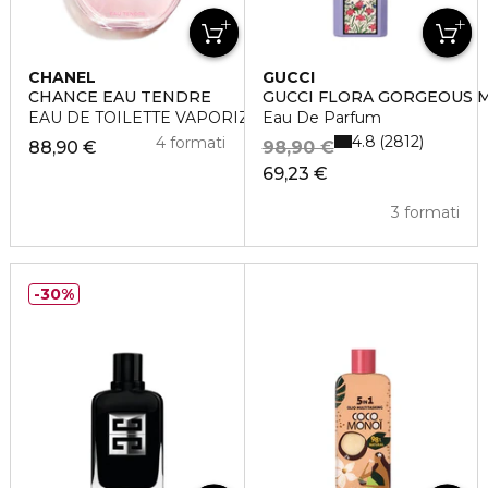
CHANEL
GUCCI
CHANCE EAU TENDRE
GUCCI FLORA GORGEOUS 
EAU DE TOILETTE VAPORIZZATORE
Eau De Parfum
4.8
2812
4 formati
88,90 €
98,90 €
69,23 €
3 formati
30%