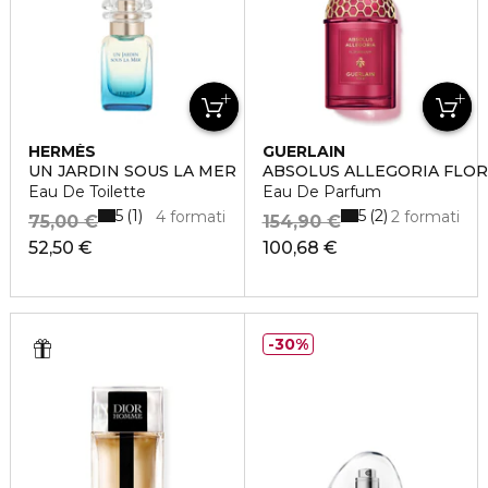
HERMÈS
GUERLAIN
UN JARDIN SOUS LA MER
ABSOLUS ALLEGORIA FLO
Eau De Toilette
Eau De Parfum
5
5
1
2
4 formati
2 formati
75,00 €
154,90 €
52,50 €
100,68 €
30%