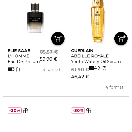
ELIE SAAB
GUERLAIN
85,57 €
L'HOMME
ABEILLE ROYALE
59,90 €
Eau De Parfum
Youth Watery Oil Serum
4.9
7
3
1
3 formati
61,90 €
46,42 €
4 formati
30%
30%