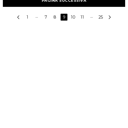
PAGINA SUCCESSIVA
1
···
7
8
9
10
11
···
25