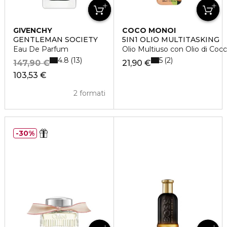
GIVENCHY
COCO MONOI
GENTLEMAN SOCIETY
5IN1 OLIO MULTITASKING
Eau De Parfum
Olio Multiuso con Olio di Cocco
4.8
5
13
2
147,90 €
21,90 €
103,53 €
2 formati
30%