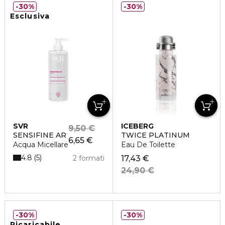
30%
30%
Esclusiva
SVR
ICEBERG
9,50 €
SENSIFINE AR
TWICE PLATINUM
6,65 €
Acqua Micellare
Eau De Toilette
4.8
5
2 formati
17,43 €
24,90 €
30%
30%
Ricaricabile