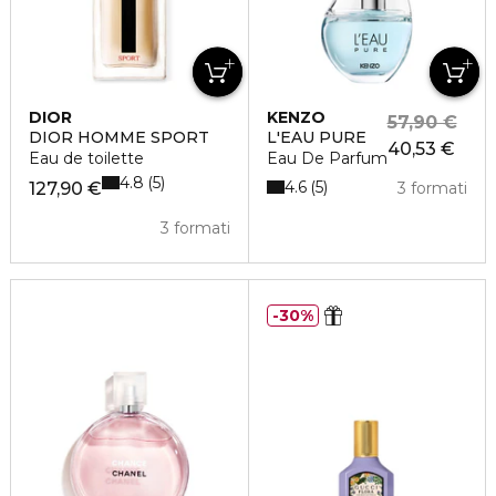
DIOR
KENZO
57,90 €
DIOR HOMME SPORT
L'EAU PURE
40,53 €
Eau de toilette
Eau De Parfum
4.8
5
4.6
5
127,90 €
3 formati
3 formati
30%