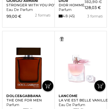
GIORGIO ARMANI
DIOR
182,90 €
STRONGER WITH YOU POWERFULLY
DIOR HOMME
128,03 €
Eau De Parfum
Parfum
2 formati
4.8
45
99,00 €
3 formati
DOLCE&GABBANA
LANCÔME
THE ONE FOR MEN
LA VIE EST BELLE VANILL
Parfum
Eau De Parfum