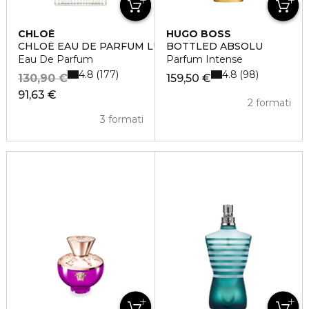
CHLOÉ
HUGO BOSS
CHLOÉ EAU DE PARFUM LUMINEUSE
BOTTLED ABSOLU
Eau De Parfum
Parfum Intense
4.8
4.8
177
98
130,90 €
159,50 €
91,63 €
2 formati
3 formati