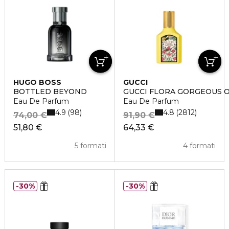
HUGO BOSS
GUCCI
BOTTLED BEYOND
GUCCI FLORA GORGEOUS 
Eau De Parfum
Eau De Parfum
4.9
4.8
98
2812
74,00 €
91,90 €
51,80 €
64,33 €
5 formati
4 formati
30%
30%