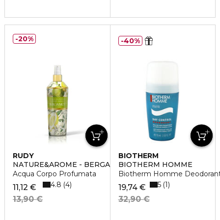
20%
40%
RUDY
BIOTHERM
NATURE&AROME - BERGAMOTTO
BIOTHERM HOMME
Acqua Corpo Profumata
Biotherm Homme Deodorante
4.8
5
4
1
11,12 €
19,74 €
13,90 €
32,90 €