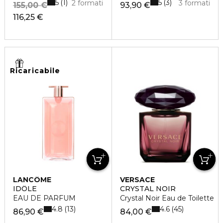
5
5
1
3
2 formati
3 formati
155,00 €
93,90 €
116,25 €
Ricaricabile
LANCÔME
VERSACE
IDÔLE
CRYSTAL NOIR
EAU DE PARFUM
Crystal Noir Eau de Toilette
4.8
4.6
13
45
86,90 €
84,00 €