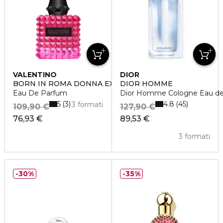
VALENTINO
DIOR
BORN IN ROMA DONNA EXTRADOSE
DIOR HOMME
Eau De Parfum
Dior Homme Cologne Eau de 
5
4.8
3
45
3 formati
109,90 €
127,90 €
76,93 €
89,53 €
3 formati
30%
35%