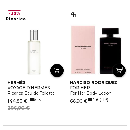
30%
Ricarica
HERMÈS
NARCISO RODRIGUEZ
VOYAGE D'HERMÈS
FOR HER
Ricarica Eau de Toilette
For Her Body Lotion
5
4.8
5
119
144,83 €
66,90 €
206,90 €