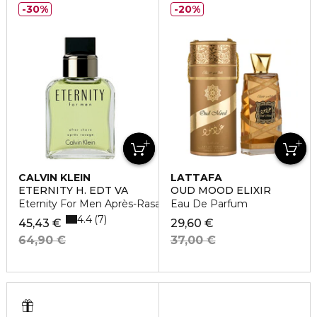
30%
20%
CALVIN KLEIN
LATTAFA
ETERNITY H. EDT VA
OUD MOOD ELIXIR
Eternity For Men Après-Rasage
Eau De Parfum
4.4
7
45,43 €
29,60 €
64,90 €
37,00 €