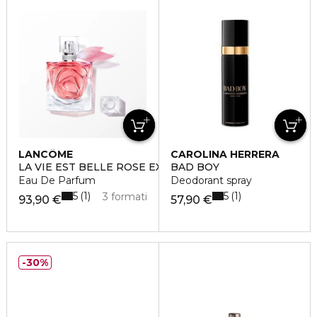
LANCÔME
CAROLINA HERRERA
LA VIE EST BELLE ROSE EXTRAORDINAIRE
BAD BOY
Eau De Parfum
Deodorant spray
5
5
1
1
3 formati
93,90 €
57,90 €
30%