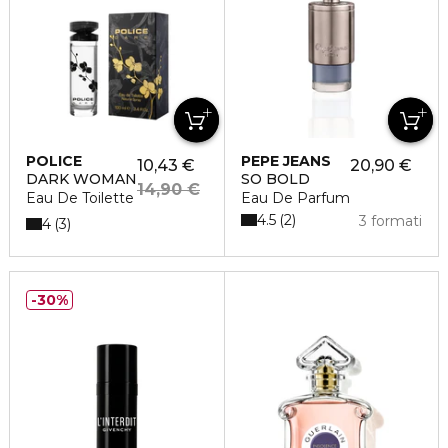
POLICE
PEPE JEANS
10,43 €
20,90 €
DARK WOMAN
SO BOLD
14,90 €
Eau De Toilette
Eau De Parfum
4.5
2
3 formati
4
3
30%