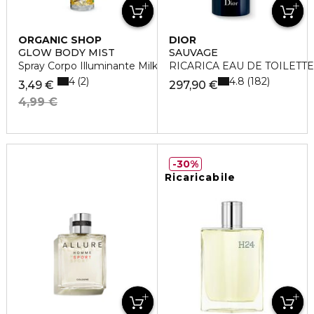
ORGANIC SHOP
DIOR
GLOW BODY MIST
SAUVAGE
Spray Corpo Illuminante Milkshake alla Vaniglia
RICARICA EAU DE TOILETTE
4
4.8
2
182
3,49 €
297,90 €
4,99 €
30%
Ricaricabile