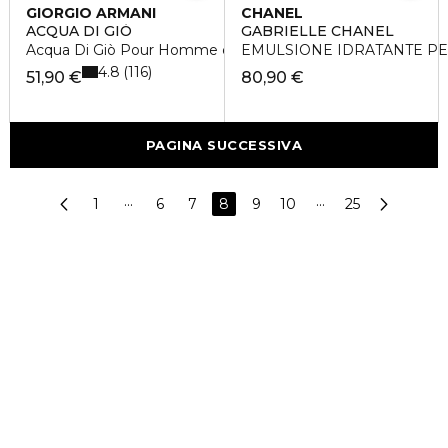
GIORGIO ARMANI
CHANEL
ACQUA DI GIÒ
GABRIELLE CHANEL
Acqua Di Giò Pour Homme deodorante stick
EMULSIONE IDRATANTE PE
4.8
116
51,90 €
80,90 €
PAGINA SUCCESSIVA
1
···
6
7
8
9
10
···
25