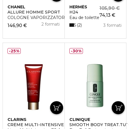
CHANEL
HERMÈS
105,90 €
ALLURE HOMME SPORT
H24
74,13 €
COLOGNE VAPORIZZATORE
Eau de toilette
2 formati
5
2
146,90 €
3 formati
25%
30%
CLARINS
CLINIQUE
CRÈME MULTI-INTENSIVE CONCENTRÉ DÉCOLLETÉ ET
SMOOTH BODY TREAT.TU