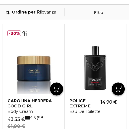
Ordina per
Rilevanza
Filtra
30%
CAROLINA HERRERA
POLICE
14,90 €
GOOD GIRL
EXTREME
Body Cream
Eau De Toilette
4.6
98
43,33 €
61,90 €