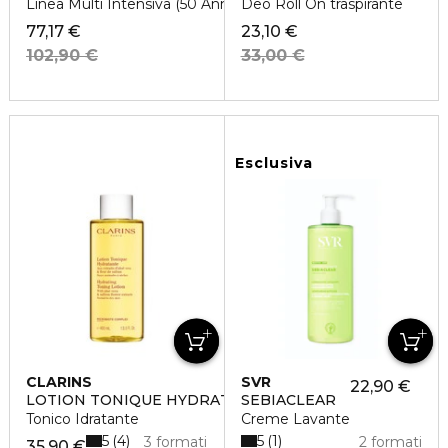
Linea Multi Intensiva (50 Anni)
Deo Roll On traspirante
77,17 €
23,10 €
102,90 €
33,00 €
Esclusiva
CLARINS
SVR
22,90 €
LOTION TONIQUE HYDRATANTE
SEBIACLEAR
Tonico Idratante
Creme Lavante
5
5
4
1
3 formati
2 formati
35,90 €