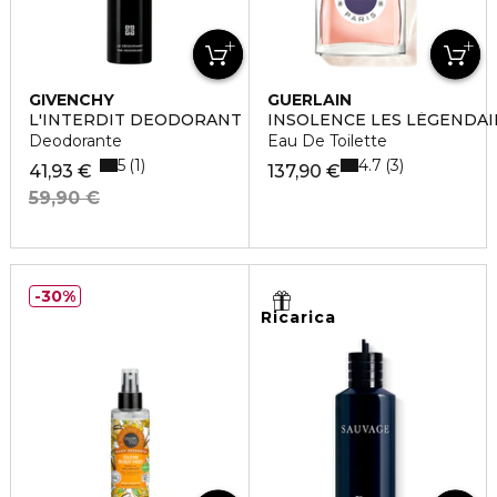
GIVENCHY
GUERLAIN
L'INTERDIT DEODORANT
INSOLENCE LES LÉGENDAI
Deodorante
Eau De Toilette
5
4.7
1
3
41,93 €
137,90 €
59,90 €
30%
Ricarica