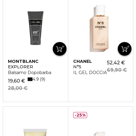
MONTBLANC
CHANEL
52,42 €
EXPLORER
N°5
69,90 €
Balsamo Dopobarba
IL GEL DOCCIA
4.9
9
19,60 €
28,00 €
25%