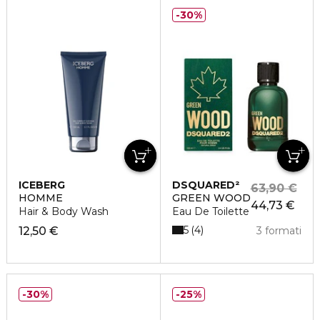
30%
ICEBERG
DSQUARED²
63,90 €
HOMME
GREEN WOOD
44,73 €
Hair & Body Wash
Eau De Toilette
5
4
12,50 €
3 formati
30%
25%