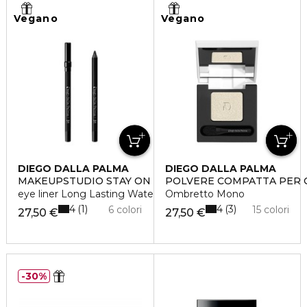
Vegano
Vegano
DIEGO DALLA PALMA
DIEGO DALLA PALMA
MAKEUPSTUDIO STAY ON ME
POLVERE COMPATTA PER 
eye liner Long Lasting Water resistant
Ombretto Mono
4
4
1
3
6 colori
15 colori
27,50 €
27,50 €
30%