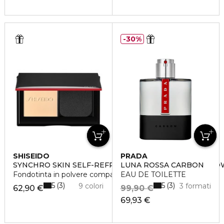
30%
SHISEIDO
PRADA
SYNCHRO SKIN SELF-REFRESHING CUSTOM FINISH P
LUNA ROSSA CARBON
Fondotinta in polvere compatta
EAU DE TOILETTE
5
5
3
3
9 colori
3 formati
62,90 €
99,90 €
69,93 €