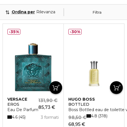
Ordina per
Rilevanza
Filtra
35%
30%
VERSACE
HUGO BOSS
131,90 €
EROS
BOTTLED
85,73 €
Eau De Parfum
Boss Bottled eau de toilette 
4.8
318
4.6
45
3 formati
98,50 €
68,95 €