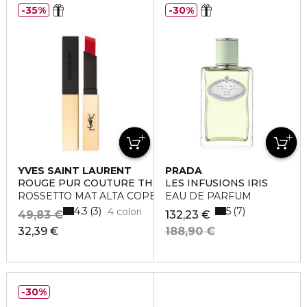
35%
30%
YVES SAINT LAURENT
PRADA
ROUGE PUR COUTURE THE SLIM
LES INFUSIONS IRIS
ROSSETTO MAT ALTA COPERTURA LUNGA TENUTA
EAU DE PARFUM
4.3
5
3
7
4 colori
49,83 €
132,23 €
32,39 €
188,90 €
30%