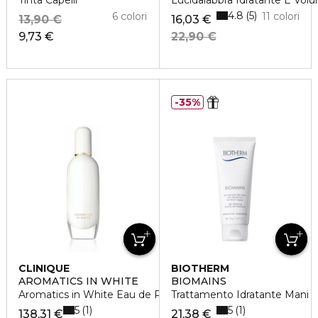
Tinta Capelli
Lucidalabbra Idratante E Vol
4.8
5
6 colori
11 colori
13,90 €
16,03 €
9,73 €
22,90 €
35%
CLINIQUE
BIOTHERM
AROMATICS IN WHITE
BIOMAINS
Aromatics in White Eau de Parfum
Trattamento Idratante Mani
5
5
1
1
138,31 €
21,38 €