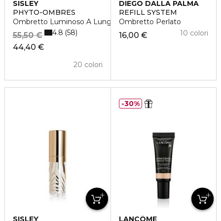
SISLEY
DIEGO DALLA PALMA
PHYTO-OMBRES
REFILL SYSTEM
Ombretto Luminoso A Lunga Tenuta
Ombretto Perlato
4.8
58
10 colori
55,50 €
16,00 €
44,40 €
20 colori
30%
SISLEY
LANCÔME