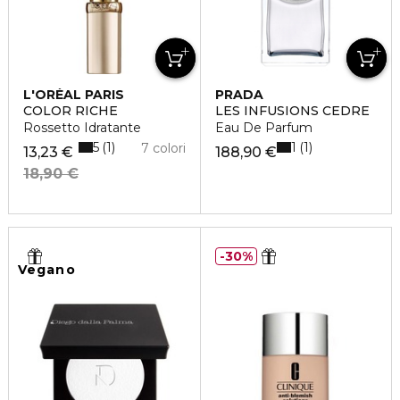
L'ORÉAL PARIS
PRADA
COLOR RICHE
LES INFUSIONS CEDRE
Rossetto Idratante
Eau De Parfum
5
1
1
1
7 colori
13,23 €
188,90 €
18,90 €
30%
Vegano