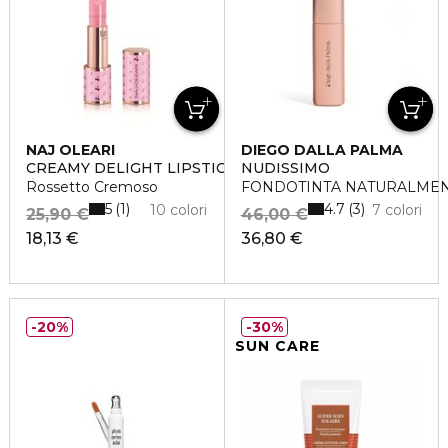
NAJ OLEARI
DIEGO DALLA PALMA
CREAMY DELIGHT LIPSTICK
NUDISSIMO
Rossetto Cremoso
FONDOTINTA NATURALME
5
4.7
1
3
10 colori
7 colori
25,90 €
46,00 €
18,13 €
36,80 €
20%
30%
SUN CARE