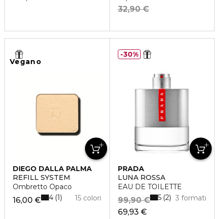
32,90 €
30%
Vegano
DIEGO DALLA PALMA
PRADA
REFILL SYSTEM
LUNA ROSSA
Ombretto Opaco
EAU DE TOILETTE
4
5
1
2
15 colori
3 formati
16,00 €
99,90 €
69,93 €