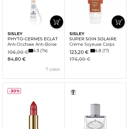
SISLEY
SISLEY
PHYTO-CERNES ECLAT
SUPER SOIN SOLAIRE
Anti-Occhiaie Anti-Borse
Crème Soyeuse Corps
4.9
4.8
74
17
106,00 €
123,20 €
84,80 €
176,00 €
7 colori
30%