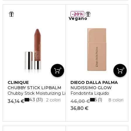
20%
Vegano
CLINIQUE
DIEGO DALLA PALMA
CHUBBY STICK LIPBALM
NUDISSIMO GLOW
Chubby Stick Moisturizing Lip Balm
Fondotinta Liquido
4.3
5
31
1
2 colori
8 colori
34,14 €
46,00 €
36,80 €