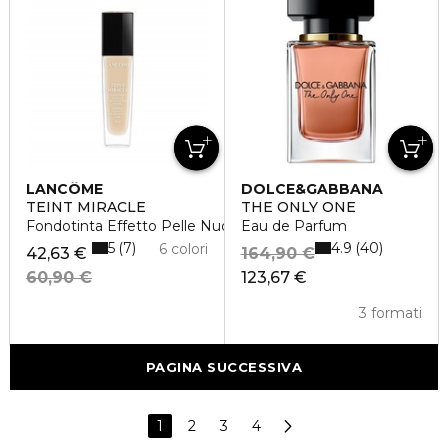
LANCÔME
DOLCE&GABBANA
TEINT MIRACLE
THE ONLY ONE
Fondotinta Effetto Pelle Nuda
Eau de Parfum
5
4.9
7
40
6 colori
42,63 €
164,90 €
60,90 €
123,67 €
3 formati
PAGINA SUCCESSIVA
1
2
3
4