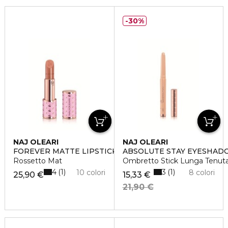
30%
NAJ OLEARI
NAJ OLEARI
FOREVER MATTE LIPSTICK
ABSOLUTE STAY EYESHAD
Rossetto Mat
Ombretto Stick Lunga Tenut
4
3
1
1
10 colori
8 colori
25,90 €
15,33 €
21,90 €