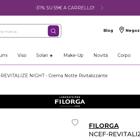
-31% SU 59€ A CARRELLO!
Blog
Negoz
umi
Viso
Solari ☀️
Make-Up
Novità
Corpo
EVITALIZE NIGHT - Crema Notte Rivitalizzante
FILORGA
NCEF-REVITALI