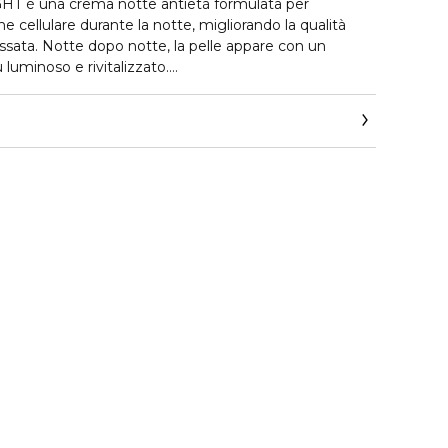
 è una crema notte antietà formulata per
ne cellulare durante la notte, migliorando la qualità
essata. Notte dopo notte, la pelle appare con un
 luminoso e rivitalizzato.
EF — un complesso unico sviluppato esclusivamente
le iniezioni rivitalizzanti antietà — è combinata con
tivi. Un peptide antirughe (Matrikine) aiuta a
rocesso di riparazione della pelle, favorendo una pelle
n estratto vegetale lenitivo, Tephrosia Purpurea,
capacità di modulare l'ormone dello stress, aiuta a
 stress ossidativo e a ripristinare la luminosità della
mide (2%) agisce per uniformare il tono della pelle,
anea e ridurre rossori e macchie senili. Al risveglio, i
iposati, la pelle è più liscia e l'incarnato è luminoso.
ipi di pelle, NCEF-REVITALIZE NIGHT ha una texture in
ente assorbente.