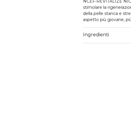
NCEF-REVITALIZE NIGHT
stimolare la rigenerazio
della pelle stanca e str
aspetto più giovane, più
La sua formula con NC
da FILORGA e ispirato al
Ingredienti
un trio di ingredienti at
potenziare il naturale p
più soda e più liscia. U
riconosciuto per la sua 
proteggere la pelle dallo
pelle. Infine, la niacina
rafforzare la barriera cut
tratti del viso appaiono r
Formulato per tutti i t
gel avvolgente e altam