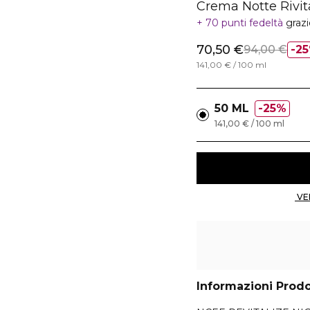
Crema Notte Rivit
70 punti fedeltà
graz
70,50 €
94,00 €
2
141,00 € / 100 ml
50 ML
25%
141,00 € / 100 ml
Informazioni Prod