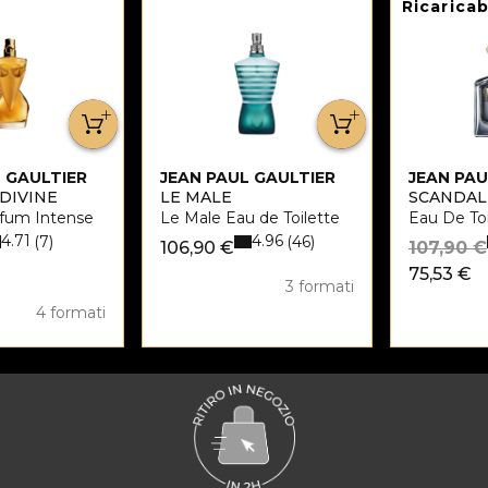
Ricaricab
 GAULTIER
JEAN PAUL GAULTIER
JEAN PAU
DIVINE
LE MALE
SCANDAL
fum Intense
Le Male Eau de Toilette
Eau De Toi
4.71
4.96
7
46
106,90 €
107,90 €
75,53 €
3 formati
4 formati