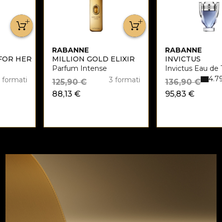
RABANNE
RABANNE
FOR HER
MILLION GOLD ELIXIR
INVICTUS
Parfum Intense
Invictus Eau de 
4.7
 formati
3 formati
125,90 €
136,90 €
88,13 €
95,83 €