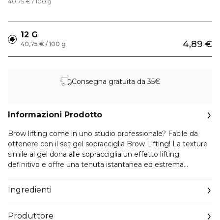
40,75 € / 100 g
12 G
4,89 €
40,75 € / 100 g
Consegna gratuita da 35€
Informazioni Prodotto
Brow lifting come in uno studio professionale? Facile da
ottenere con il set gel sopracciglia Brow Lifting! La texture
simile al gel dona alle sopracciglia un effetto lifting
definitivo e offre una tenuta istantanea ed estrema
paragonabile a un effetto lifting professionale. Con la
spazzola integrata puoi applicare facilmente il gel
Ingredienti
trasparente sulle sopracciglia. La spazzola viene agganciata
alla parte interna della palpebra. Grazie alla sua formula
Produttore
ottimizzata non è necessaria l’acqua per l'applicazione.