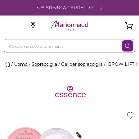
-31% SU 59€ A CARRELLO!
Uomo
Sopracciglia
Gel per sopracciglia
BROW LIFTING 