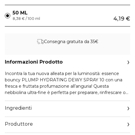
50 ML
4,19 €
8,38 € / 100 ml
Consegna gratuita da 35€
Informazioni Prodotto
Incontra la tua nuova alleata per la luminosità: essence
bouncy PLUMP HYDRATING DEWY SPRAY 10 con una
fresca e fruttata profumazione all’anguria! Questa
nebbiolina ultra-fine è perfetta per preparare, rinfrescare o
fissare il make-up, lasciando un finish rugiadoso immediato
e una fresca profumazione fruttata. Sia che tu lo utilizzi
Ingredienti
come primo step per preparare la pelle per una base liscia e
rimpolpata o come tocco finale per fissare quel look radioso
Produttore
– questo spray dona una carica di idratazione alla tua pelle
con ogni applicazione. La sua formula leggera e fluida