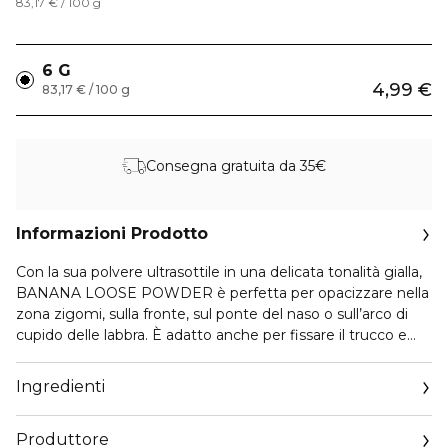
83,17 € / 100 g
6 G
4,99 €
83,17 € / 100 g
Consegna gratuita da 35€
Informazioni Prodotto
Con la sua polvere ultrasottile in una delicata tonalità gialla,
BANANA LOOSE POWDER è perfetta per opacizzare nella
zona zigomi, sulla fronte, sul ponte del naso o sull’arco di
cupido delle labbra. È adatto anche per fissare il trucco e
per la tecnica del Concealer Baking. La texture leggera è
formulata senza olio e talco, per una piacevole sensazione
Ingredienti
di leggerezza sulla pelle. La polvere sciolta e dotata di una
spugna, così potrai rinfrescare il tuo look ogni volta che ne
Produttore
hai bisogno.