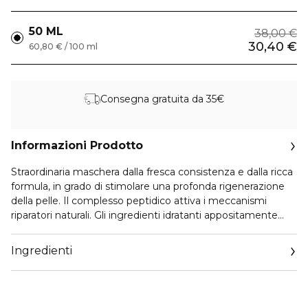
50 ML
38,00 €
30,40 €
60,80 € / 100 ml
Consegna gratuita da 35€
Informazioni Prodotto
Straordinaria maschera dalla fresca consistenza e dalla ricca
formula, in grado di stimolare una profonda rigenerazione
della pelle. Il complesso peptidico attiva i meccanismi
riparatori naturali. Gli ingredienti idratanti appositamente
selezionati comportano il rapidissimo aumento del grado di
idratazione (+91%*), rendendo la pelle più piena, soda e
Ingredienti
morbida al tatto. *Test in vivo