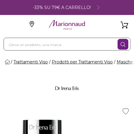
-33% SU 79€ A CARRELLO!
Trattamenti Viso
Prodotti per Trattamenti Viso
Maschere