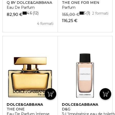
Q BY DOLCE&GABBANA
THE ONE FOR MEN
Eau De Parfum
Parfum
4.6
5
12
1
2 formati
82,90 €
155,00 €
116,25 €
4 formati
DOLCE&GABBANA
DOLCE&GABBANA
THE ONE
D&G
Eau De Parfum Intense
3-L'Impératrice eau de toilett