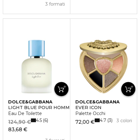
3 formati
DOLCE&GABBANA
DOLCE&GABBANA
LIGHT BLUE POUR HOMME
EVER ICON
Eau De Toilette
Palette Occhi
4.5
4.7
6
3
3 colori
124,90 €
72,00 €
83,68 €