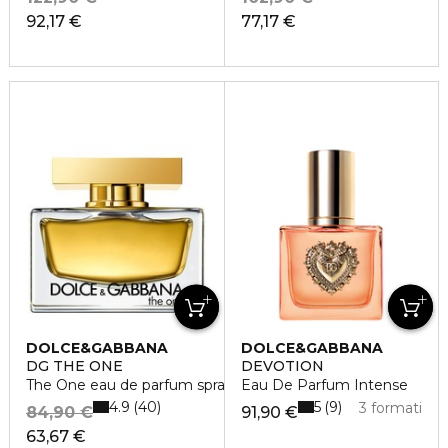
92,17 €
77,17 €
DOLCE&GABBANA
DOLCE&GABBANA
DG THE ONE
DEVOTION
The One eau de parfum spray
Eau De Parfum Intense
4.9
5
40
9
3 formati
84,90 €
91,90 €
63,67 €