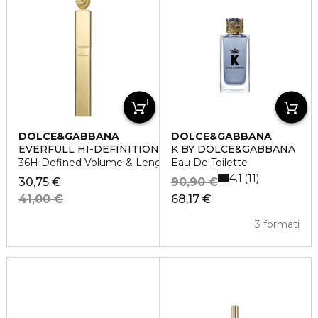
DOLCE&GABBANA
DOLCE&GABBANA
EVERFULL HI-DEFINITION MASCARA
K BY DOLCE&GABBANA
36H Defined Volume & Length Mascara
Eau De Toilette
4.1
11
30,75 €
90,90 €
41,00 €
68,17 €
3 formati