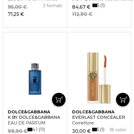
5
1
3 formati
95,00 €
84,67 €
71,25 €
112,90 €
DOLCE&GABBANA
DOLCE&GABBANA
K BY DOLCE&GABBANA
EVERLAST CONCEALER
EAU DE PARFUM
Correttore
4.1
5
11
1
18 colori
99,90 €
30,00 €