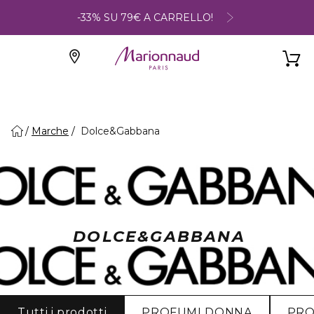
-33% SU 79€ A CARRELLO!
Marche
Dolce&Gabbana
DOLCE&GABBANA
Tutti i prodotti
PROFUMI DONNA
PRO