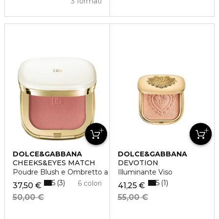
3 formati
DOLCE&GABBANA
DOLCE&GABBANA
CHEEKS&EYES MATCH
DEVOTION
Poudre Blush e Ombretto a Lunga Tenuta
Illuminante Viso
5
5
3
1
6 colori
37,50 €
41,25 €
50,00 €
55,00 €