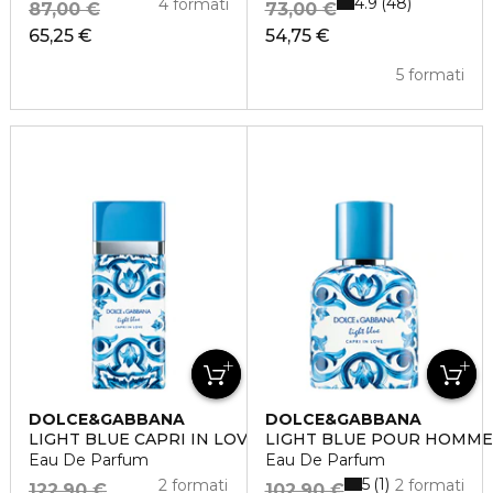
4.9
48
4 formati
87,00 €
73,00 €
65,25 €
54,75 €
5 formati
DOLCE&GABBANA
DOLCE&GABBANA
LIGHT BLUE CAPRI IN LOVE
LIGHT BLUE POUR HOMME 
Eau De Parfum
Eau De Parfum
5
1
2 formati
2 formati
122,90 €
102,90 €