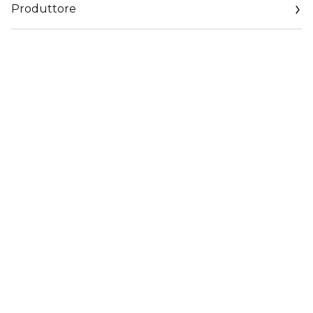
Produttore
Email
https://www.dior.com/it_it/beauty/contact-parfum