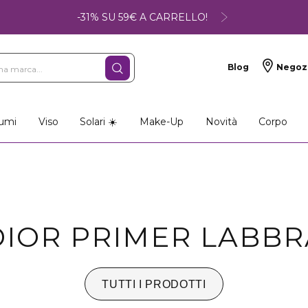
-31% SU 59€ A CARRELLO!
Blog
Negoz
umi
Viso
Solari ☀️
Make-Up
Novità
Corpo
DIOR PRIMER LABBR
TUTTI I PRODOTTI