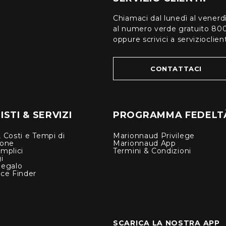
Chiamaci dal lunedì al venerd
al numero verde gratuito 80
oppure scrivici a serviziocli
CONTATTACI
STI & SERVIZI
PROGRAMMA FEDELT
 Costi e Tempi di
Marionnaud Privilege
ione
Marionnaud App
mplici
Termini & Condizioni
i
Regalo
nce Finder
SCARICA LA NOSTRA APP