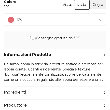
Colore
Vista:
Lista
Griglia
125
125
Consegna gratuita da 35€
Informazioni Prodotto
Balsamo labbra in stick dalla texture soffice e cremosa per
labbra curate, lucenti e rigenerate. Speciale texture
“burrosa” leggermente tonalizzata, scorre delicatamente,
come una coccola, regalando alle labbra benessere e una
protezione invisibile.
Protezione solare molto elevata contro raggi UVA e UVB
Ingredienti
per proteggere le labbra sempre 365 giorni l’anno.
SPF50+
Produttore