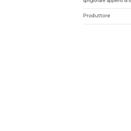
sprigionare appieno la lor
Produttore
Email
customercare@diegoda