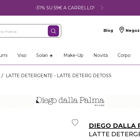
-31% SU 59€ A CARRELLO!
Blog
Negoz
umi
Viso
Solari ☀️
Make-Up
Novità
Corpo
i
LATTE DETERGENTE - LATTE DETERG DETOSS
DIEGO DALLA
LATTE DETERG