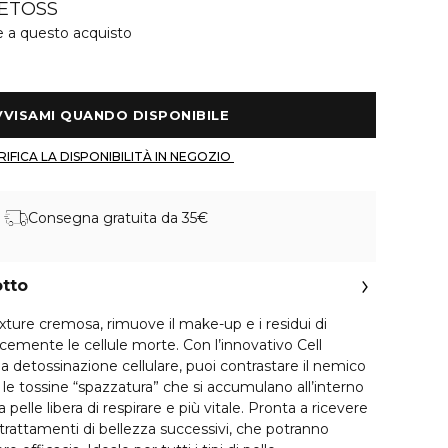
ETOSS
e a questo acquisto
 AVVISAMI QUANDO DISPONIBILE 
 VERIFICA LA DISPONIBILITÀ IN NEGOZIO 
Consegna gratuita da 35€
otto
xture cremosa, rimuove il make-up e i residui di
lcemente le cellule morte. Con l’innovativo Cell
a detossinazione cellulare, puoi contrastare il nemico
 le tossine “spazzatura” che si accumulano all’interno
a pelle libera di respirare e più vitale. Pronta a ricevere
i trattamenti di bellezza successivi, che potranno