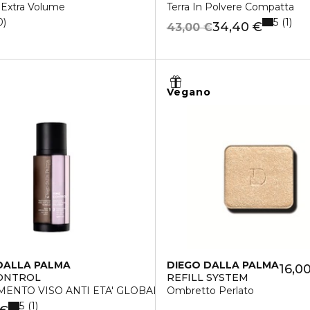
 Extra Volume
Terra In Polvere Compatta
5
0
1
34,40 €
43,00 €
Vegano
DALLA PALMA
DIEGO DALLA PALMA
16,0
ONTROL
REFILL SYSTEM
MENTO VISO ANTI ETA' GLOBALE
Ombretto Perlato
5
1