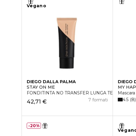
Vegano
DIEGO DALLA PALMA
DIEGO 
STAY ON ME
MY HAP
FONDITINTA NO TRANSFER LUNGA TENUTA RES
Mascara
4.5
8
7 formati
42,71 €
20%
Vegan