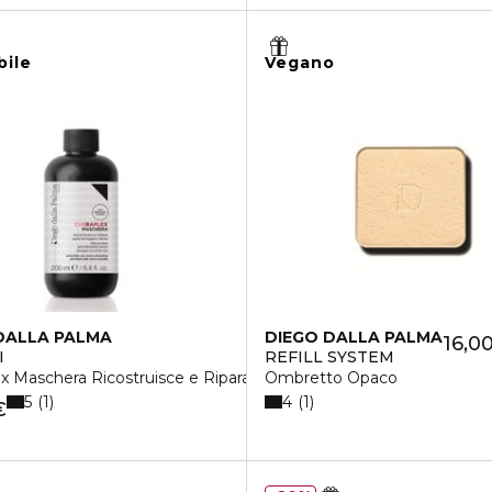
bile
Vegano
DALLA PALMA
DIEGO DALLA PALMA
16,0
I
REFILL SYSTEM
x Maschera Ricostruisce e Ripara
Ombretto Opaco
5
4
1
1
€