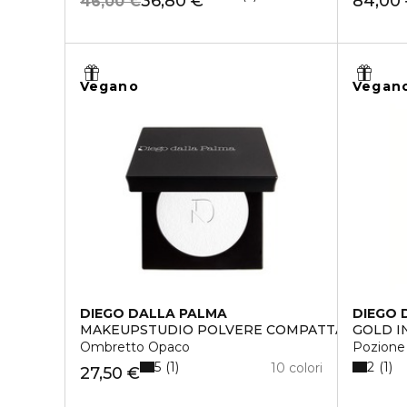
36,80 €
84,00
46,00 €
Vegano
Vegan
DIEGO DALLA PALMA
DIEGO 
MAKEUPSTUDIO POLVERE COMPATTA PER OC
GOLD I
Ombretto Opaco
Pozione
5
2
1
1
10 colori
27,50 €