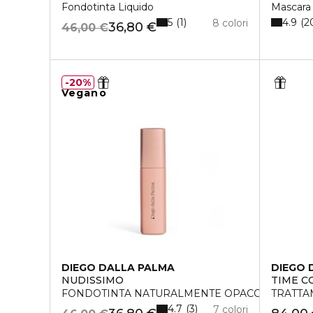
Fondotinta Liquido
Mascara
5
4.9
1
2
8 colori
36,80 €
46,00 €
20%
Vegano
DIEGO DALLA PALMA
DIEGO 
NUDISSIMO
TIME C
FONDOTINTA NATURALMENTE OPACO
TRATTA
4.7
3
7 colori