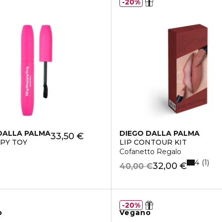
20%
DALLA PALMA
DIEGO DALLA PALMA
33,50 €
PY TOY
LIP CONTOUR KIT
ISTENTE ALL'ACQUA
Cofanetto Regalo
4
1
32,00 €
40,00 €
20%
o
Vegano