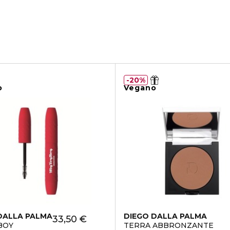
ai tuoi filtri.
20%
o
Vegano
DALLA PALMA
DIEGO DALLA PALMA
33,50 €
BOY
TERRA ABBRONZANTE