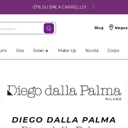
-31% SU 59€ A CARRELLO!
Blog
Negoz
umi
Viso
Solari ☀️
Make-Up
Novità
Corpo
DIEGO DALLA PALMA