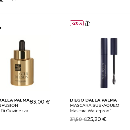
 €
20%
o
DALLA PALMA
DIEGO DALLA PALMA
83,00 €
CHI
NFUSION
MASCARA SUB-AQUEO
 Di Giovinezza
Mascara Waterproof
25,20 €
31,50 €