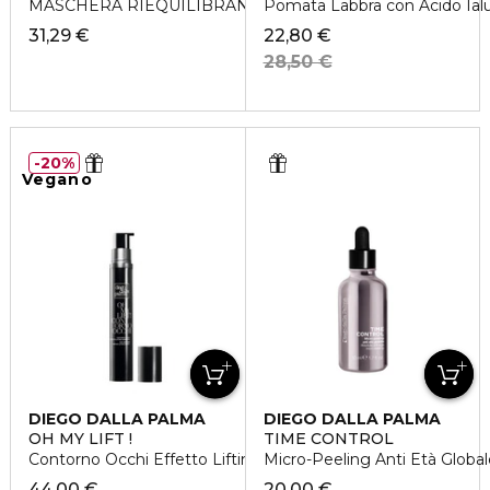
MASCHERA RIEQUILIBRANTE ANTI-STRESS
Pomata Labbra con Acido Ial
31,29 €
22,80 €
28,50 €
20%
Vegano
DIEGO DALLA PALMA
DIEGO DALLA PALMA
OH MY LIFT !
TIME CONTROL
Contorno Occhi Effetto Lifting Immediato
Micro-Peeling Anti Età Global
44,00 €
20,00 €