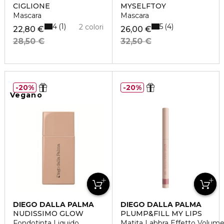
CIGLIONE
MYSELFTOY
Mascara
Mascara
4
5
1
4
2 colori
22,80 €
26,00 €
28,50 €
32,50 €
20%
20%
Vegano
DIEGO DALLA PALMA
DIEGO DALLA PALMA
NUDISSIMO GLOW
PLUMP&FILL MY LIPS
Fondotinta Liquido
Matita Labbra Effetto Volum