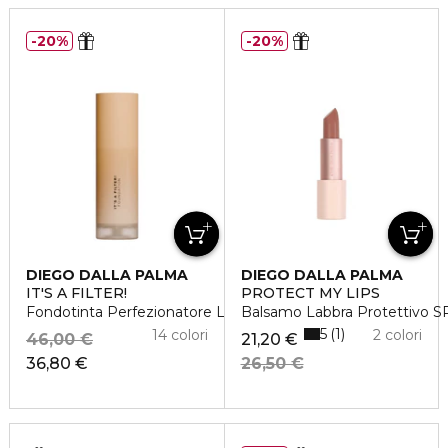
20%
20%
DIEGO DALLA PALMA
DIEGO DALLA PALMA
IT'S A FILTER!
PROTECT MY LIPS
Fondotinta Perfezionatore Levigante
Balsamo Labbra Protettivo 
5
1
14 colori
2 colori
46,00 €
21,20 €
36,80 €
26,50 €