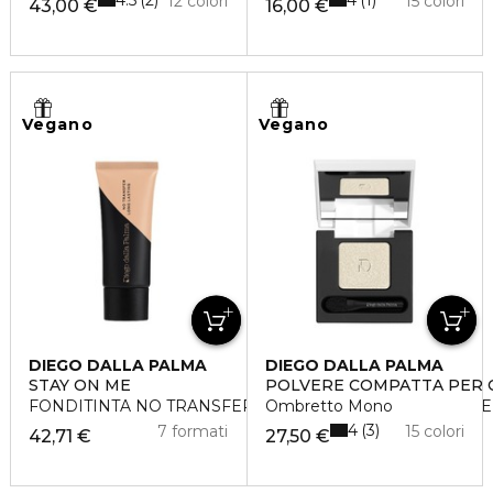
2
1
12 colori
15 colori
43,00 €
16,00 €
Vegano
Vegano
DIEGO DALLA PALMA
DIEGO DALLA PALMA
STAY ON ME
POLVERE COMPATTA PER 
FONDITINTA NO TRANSFER LUNGA TENUTA RESISTENTE
Ombretto Mono
4
3
7 formati
15 colori
42,71 €
27,50 €