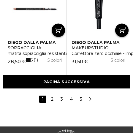
DIEGO DALLA PALMA
DIEGO DALLA PALMA
SOPRACCIGLIA
MAKEUPSTUDIO
matita sopracciglia resistente all'acqua
Correttore zero occhiaie - imp
5
1
5 colori
3 colori
28,50 €
31,50 €
PAGINA SUCCESSIVA
1
2
3
4
5