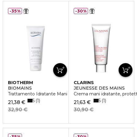
35%
30%
BIOTHERM
CLARINS
BIOMAINS
JEUNESSE DES MAINS
Trattamento Idratante Mani
Crema mani idratante, protetti
5
5
1
1
21,38 €
21,63 €
32,90 €
30,90 €
35%
30%