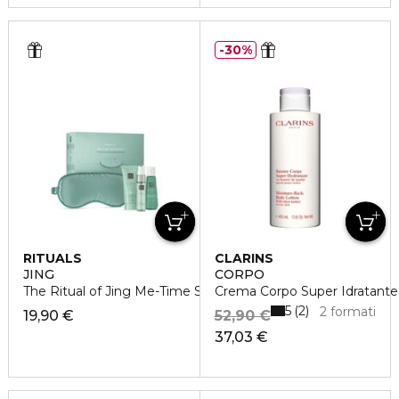
30%
RITUALS
CLARINS
JING
CORPO
The Ritual of Jing Me-Time Set
Crema Corpo Super Idratante
5
2
2 formati
19,90 €
52,90 €
37,03 €