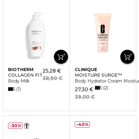
BIOTHERM
CLINIQUE
25,28 €
COLLAGEN FIT
MOISTURE SURGE™
38,90 €
Body Milk
Body Hydrator Cream Moistur
5
2
5
1
27,30 €
39,00 €
40%
30%