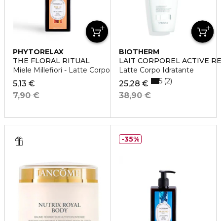
PHYTORELAX
BIOTHERM
THE FLORAL RITUAL
LAIT CORPOREL ACTIVE R
Miele Millefiori - Latte Corpo
Latte Corpo Idratante
5
2
5,13 €
25,28 €
7,90 €
38,90 €
35%