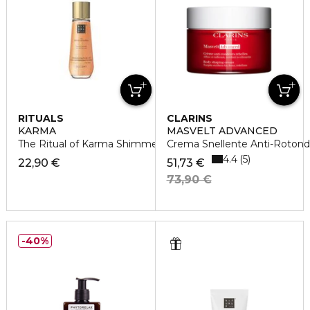
RITUALS
CLARINS
KARMA
MASVELT ADVANCED
The Ritual of Karma Shimmering Body Oil
Crema Snellente Anti-Rotondit
4.4
5
22,90 €
51,73 €
73,90 €
40%