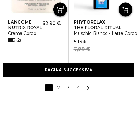
LANCÔME
PHYTORELAX
62,90 €
NUTRIX ROYAL
THE FLORAL RITUAL
Crema Corpo
Muschio Bianco - Latte Corp
5
2
5,13 €
7,90 €
PAGINA SUCCESSIVA
1
2
3
4