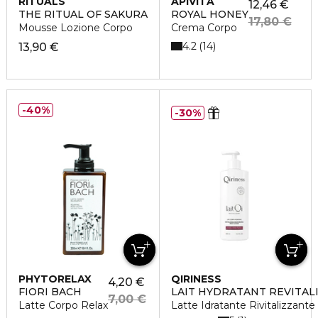
RITUALS
APIVITA
12,46 €
THE RITUAL OF SAKURA
ROYAL HONEY
17,80 €
Mousse Lozione Corpo
Crema Corpo
4.2
14
13,90 €
40%
30%
PHYTORELAX
QIRINESS
4,20 €
FIORI BACH
LAIT HYDRATANT REVITAL
7,00 €
Latte Corpo Relax
Latte Idratante Rivitalizzante