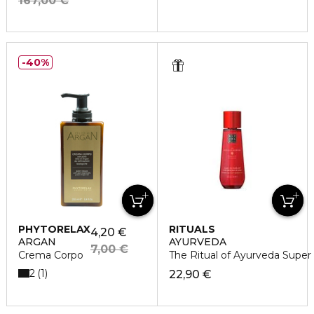
167,00 €
40%
PHYTORELAX
RITUALS
4,20 €
ARGAN
AYURVEDA
7,00 €
Crema Corpo
The Ritual of Ayurveda Super
2
1
22,90 €