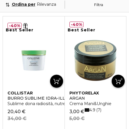
Ordina per
Rilevanza
Filtra
40%
40%
Best Seller
Best Seller
COLLISTAR
PHYTORELAX
BURRO SUBLIME IDRA-ILLUMINANTE RIPARATORE
ARGAN
Sublime dona radiosità, nutre e idrata oltre 72h
Crema Mani&Unghie
4.9
7
20,40 €
3,00 €
34,00 €
5,00 €