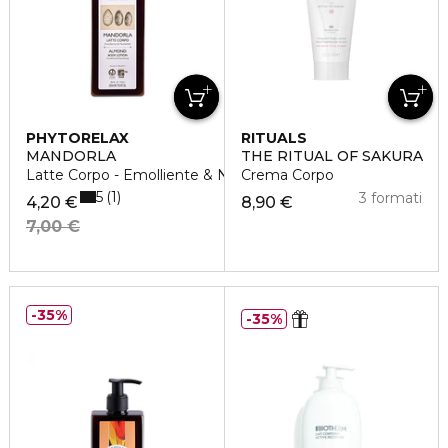
PHYTORELAX
RITUALS
MANDORLA
THE RITUAL OF SAKURA
Latte Corpo - Emolliente & Nutriente
Crema Corpo
5
1
3 formati
4,20 €
8,90 €
7,00 €
35%
35%