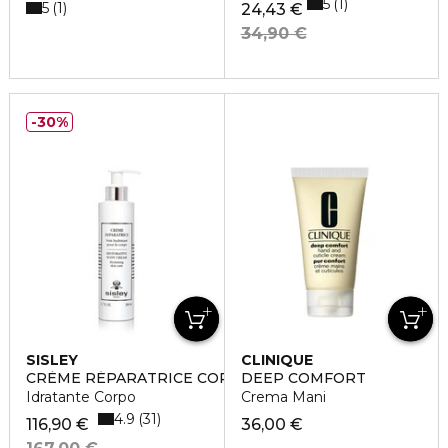
5
1
5
1
24,43 €
34,90 €
30%
SISLEY
CLINIQUE
CRÈME RÉPARATRICE CORPS
DEEP COMFORT
Idratante Corpo
Crema Mani
4.9
31
116,90 €
36,00 €