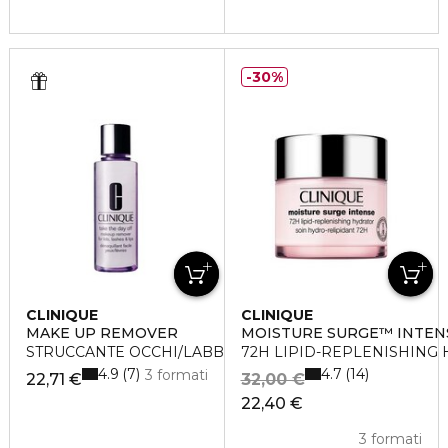
30%
CLINIQUE
CLINIQUE
MAKE UP REMOVER
MOISTURE SURGE™ INTEN
STRUCCANTE OCCHI/LABBRA TAKE THE DAY OFF
72H LIPID-REPLENISHING
4.9
4.7
7
14
3 formati
22,71 €
32,00 €
22,40 €
3 formati