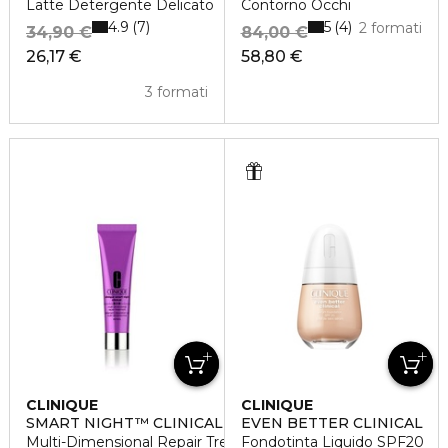
Latte Detergente Delicato
Contorno Occhi
4.9
5
7
4
2 formati
34,90 €
84,00 €
26,17 €
58,80 €
3 formati
CLINIQUE
CLINIQUE
SMART NIGHT™ CLINICAL
EVEN BETTER CLINICAL
Multi-Dimensional Repair Treatment Retinol
Fondotinta Liquido SPF20