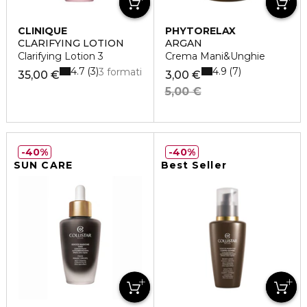
CLINIQUE
PHYTORELAX
CLARIFYING LOTION
ARGAN
Clarifying Lotion 3
Crema Mani&Unghie
4.7
4.9
3
7
3 formati
35,00 €
3,00 €
5,00 €
40%
40%
SUN CARE
Best Seller