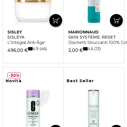
SISLEY
MARIONNAUD
SISLEYA
SKIN SYSTÈME: RESET
L'Intégral Anti-Âge
Dischetti Struccanti 100% Co
4.9
4.6
46
13
496,00 €
2,00 €
30%
Novità
Best Seller