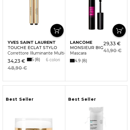
YVES SAINT LAURENT
LANCÔME
29,33 €
TOUCHE ÉCLAT STYLO
MONSIEUR BIG
41,90 €
Correttore Illuminante Multi-Uso
Mascara
5
8
6 colori
4.9
8
34,23 €
48,90 €
Best Seller
Best Seller