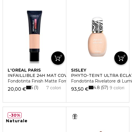
L'ORÉAL PARIS
SISLEY
INFAILLIBLE 24H MAT COVER
PHYTO-TEINT ULTRA ÉCLA
Fondotinta Finish Matte Formula a Lunga Durata
Fondotinta Rivelatore di Lumi
5
4.8
1
57
7 colori
9 colori
20,00 €
93,50 €
30%
Naturale