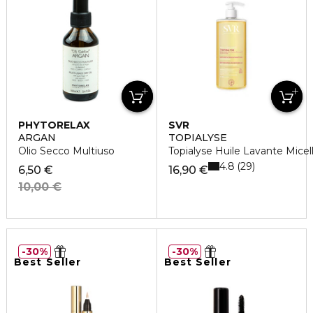
PHYTORELAX
SVR
ARGAN
TOPIALYSE
Olio Secco Multiuso
Topialyse Huile Lavante Mice
4.8
29
6,50 €
16,90 €
10,00 €
30%
30%
Best Seller
Best Seller