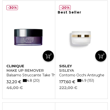
30%
20%
Best Seller
CLINIQUE
SISLEY
MAKE UP REMOVER
SISLEYA
Balsamo Struccante Take The Day Off
Contorno Occhi Antirughe
4.8
4.9
20
151
32,20 €
177,60 €
46,00 €
222,00 €