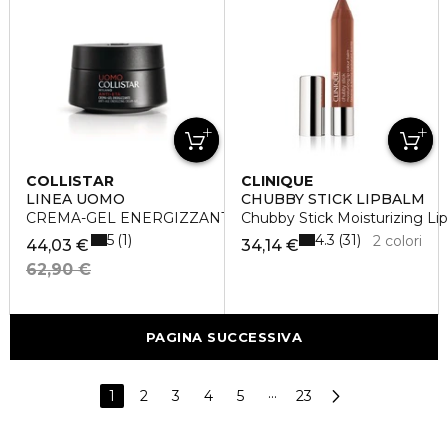
COLLISTAR
CLINIQUE
LINEA UOMO
CHUBBY STICK LIPBALM
CREMA-GEL ENERGIZZANTE ANTI-ETA'
Chubby Stick Moisturizing Li
5
4.3
1
31
2 colori
44,03 €
34,14 €
62,90 €
PAGINA SUCCESSIVA
1
2
3
4
5
···
23