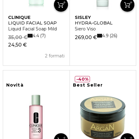
CLINIQUE
SISLEY
LIQUID FACIAL SOAP
HYDRA-GLOBAL
Liquid Facial Soap Mild
Siero Viso
4.4
4.9
7
26
35,00 €
269,00 €
24,50 €
2 formati
40%
Novità
Best Seller