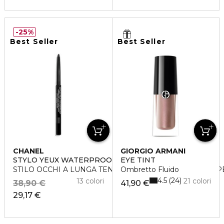
25%
Best Seller
Best Seller
CHANEL
GIORGIO ARMANI
STYLO YEUX WATERPROOF
EYE TINT
STILO OCCHI A LUNGA TENUTA - RETRAIBILE CON TEM
Ombretto Fluido
4.5
24
13 colori
21 colori
38,90 €
41,90 €
29,17 €