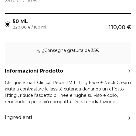
220,00 € / 100 ml
50 ML
110,00 €
220,00 € / 100 ml
Consegna gratuita da 35€
Informazioni Prodotto
Clinique Smart Clinical RepairTM Lifting Face + Neck Cream
aiuta a contrastare la lassità cutanea donando un effetto
lifting , riduce l'aspetto di linee e rughe su viso e collo,
rendendo la pelle più compatta. Dona un’idratazione
profonda che dura tutto il giorno e la notte.
Ingredienti