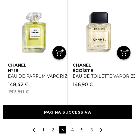
CHANEL
CHANEL
N°19
ÉGOÏSTE
EAU DE PARFUM VAPORIZZATORE
EAU DE TOILETTE VAPORI
148,42 €
146,90 €
197,90 €
PAGINA SUCCESSIVA
1
2
3
4
5
6