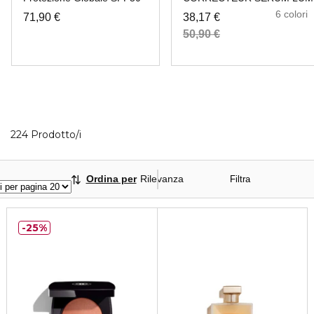
6 colori
71,90 €
38,17 €
50,90 €
40 Prodotti visualizzati
224 Prodotto/i
Ordina per
Rilevanza
Filtra
25%