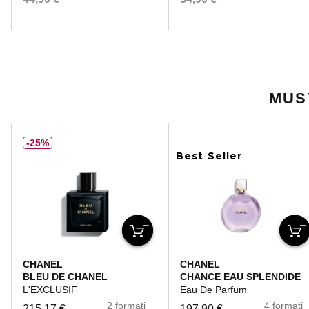
MUS
25%
Best Seller
CHANEL
CHANEL
BLEU DE CHANEL
CHANCE EAU SPLENDIDE
L'EXCLUSIF
Eau De Parfum
2 formati
4 formati
215,17 €
197,90 €