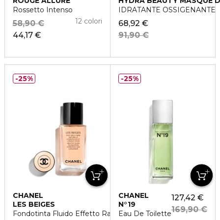
ROUGE ALLURE
HYDRA BEAUTY MASQUE DE
Rossetto Intenso
IDRATANTE OSSIGENANTE
12 colori
58,90 €
68,92 €
44,17 €
91,90 €
25%
25%
CHANEL
CHANEL
127,42 €
LES BEIGES
N°19
169,90 €
Fondotinta Fluido Effetto Radioso
Eau De Toilette