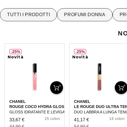
TUTTI I PRODOTTI
PROFUMI DONNA
PR
NO
25%
25%
Novità
Novità
CHANEL
CHANEL
ROUGE COCO HYDRA GLOSS
LE ROUGE DUO ULTRA TE
GLOSS IDRATANTE E LEVIGANTE ULTRA-BRILLANTE
DUO LABBRA A LUNGA TEN
15 colori
14 colori
33,67 €
41,17 €
44,90 €
54,90 €