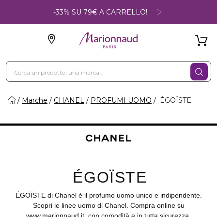
-33% SU 79€ A CARRELLO!
Marche
CHANEL
PROFUMI UOMO
ÉGOÏSTE
ÉGOÏSTE
ÉGOÏSTE di Chanel è il profumo uomo unico e indipendente.
Scopri le linee uomo di Chanel. Compra online su
www.marionnaud.it, con comodità e in tutta sicurezza.