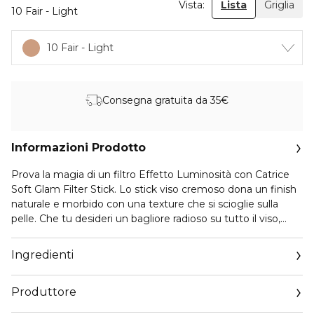
Vista:
Lista
Griglia
10 Fair - Light
10 Fair - Light
Consegna gratuita da 35€
Informazioni Prodotto
Prova la magia di un filtro Effetto Luminosità con Catrice
Soft Glam Filter Stick. Lo stick viso cremoso dona un finish
naturale e morbido con una texture che si scioglie sulla
pelle. Che tu desideri un bagliore radioso su tutto il viso,
un'alternativa al fondotinta abituale o vuoi definire punti
luce, la formula del filter stick è il compagno perfetto per la
Ingredienti
tua routine di bellezza. E grazie alla vitamina E nutriente, la
tua pelle si sentirà e apparirà sana.
Produttore