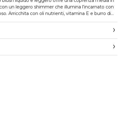
blush liquido e leggero offre una coprenza media in
, con un leggero shimmer che illumina l’incarnato con
so. Arricchita con oli nutrienti, vitamina E e burro di
nde facilmente sulla pelle, è modulabile e dona un finish