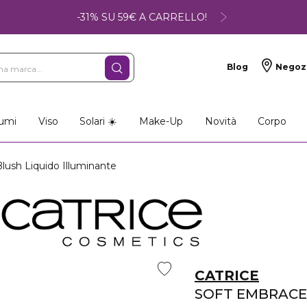
-31% SU 59€ A CARRELLO!
Blog
Negoz
umi
Viso
Solari ☀️
Make-Up
Novità
Corpo
sh Liquido Illuminante
CATRICE
SOFT EMBRACE