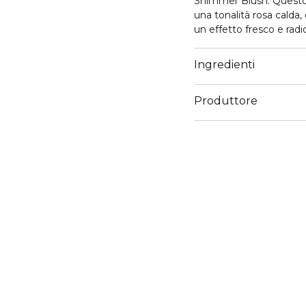
Shimmer Blush. Questo 
una tonalità rosa calda
un effetto fresco e radio
karité, la formula si fo
dall’aspetto naturale.
Ingredienti
Produttore
Email
info@cosnova.com