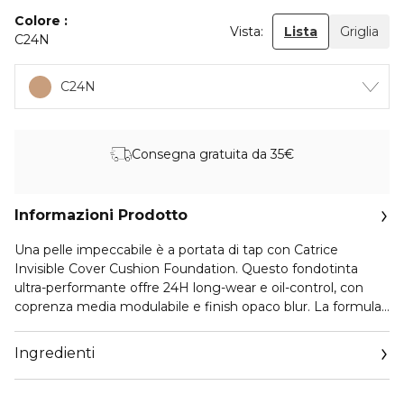
Colore
Vista:
Lista
Griglia
C24N
C24N
Consegna gratuita da 35€
Informazioni Prodotto
Una pelle impeccabile è a portata di tap con Catrice
Invisible Cover Cushion Foundation. Questo fondotinta
ultra-performante offre 24H long-wear e oil-control, con
coprenza media modulabile e finish opaco blur. La formula
waterproof e resistente al sudore con SPF 30 si fonde
perfettamente con la pelle, donando un look uniforme e
Ingredienti
levigato. Arricchita con glicerina, vitamina E e burro di
karité, lascia la pelle confortevole tutto il giorno
controllando l’eccesso di sebo, per un look senza lucidità