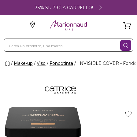
-33% SU 79€ A CARRELLO!
Make-up
Viso
Fondotinta
INVISIBLE COVER - Fondot