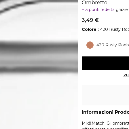
Ombretto
3 punti fedeltà
grazie
3,49 €
Colore
420 Rusty Ro
420 Rusty Roob
Informazioni Prod
Mix&Match. Gli ombretti