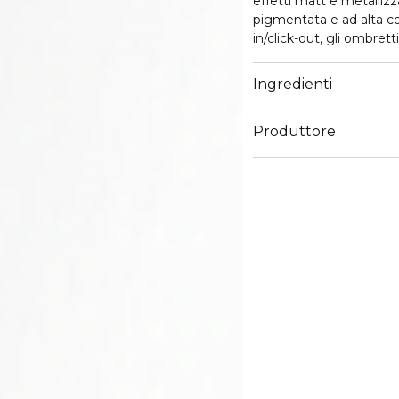
effetti matt e metallizzati
pigmentata e ad alta co
in/click-out, gli ombre
o facilmente inseriti nel
Ingredienti
Produttore
Email
info@cosnova.com