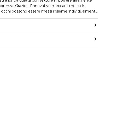
 a lunga durata con texture in polvere altamente
prenza. Grazie all’innovativo meccanismo click-
tti occhi possono essere messi insieme individualmente
la dedicata palette.