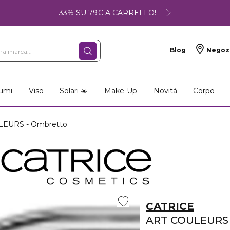
-33% SU 79€ A CARRELLO!
Blog
Negoz
umi
Viso
Solari ☀️
Make-Up
Novità
Corpo
EURS - Ombretto
CATRICE
ART COULEURS