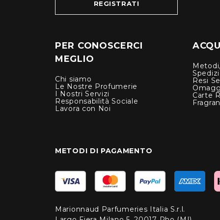
REGISTRATI
PER CONOSCERCI
ACQUI
MEGLIO
Metodi,
Spediz
Chi siamo
Resi Se
Le Nostre Profumerie
Omagg
I Nostri Servizi
Carte 
Responsabilità Sociale
Fragra
Lavora con Noi
METODI DI PAGAMENTO
Marionnaud Parfumeries Italia S.r.l.
Largo Fiera Milano 5, 20017 Rho (MI)