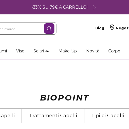
-33% SU 79€ A CARRELLO!
Blog
Negoz
umi
Viso
Solari ☀️
Make-Up
Novità
Corpo
BIOPOINT
Capelli
Trattamenti Capelli
Tipi di Capelli