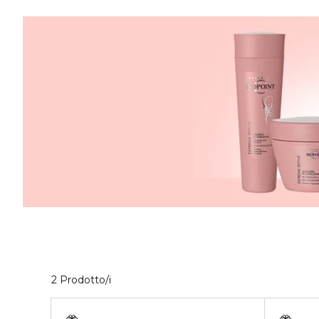
Visualizzati 2 prodotti che corrispondono ai t
2 Prodotto/i