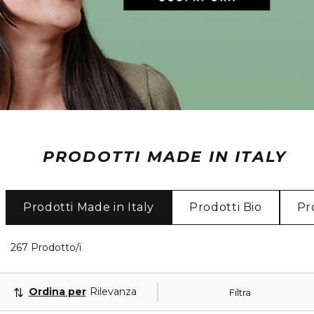
PRODOTTI MADE IN ITALY
Prodotti Made in Italy
Prodotti Bio
Pr
40 Prodotti visualizzati
267 Prodotto/i
Ordina per
Rilevanza
Filtra