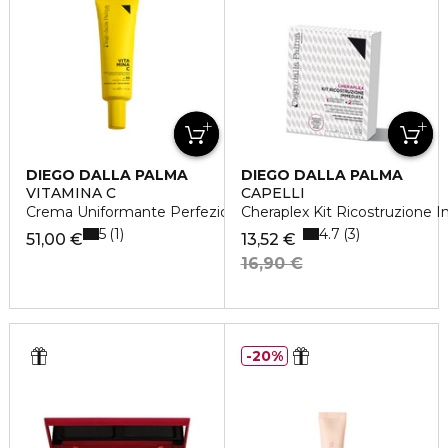
DIEGO DALLA PALMA
DIEGO DALLA PALMA
VITAMINA C
CAPELLI
Crema Uniformante Perfezionatrice SPF50
Cheraplex Kit Ricostruzione 
5
4.7
1
3
51,00 €
13,52 €
16,90 €
20%