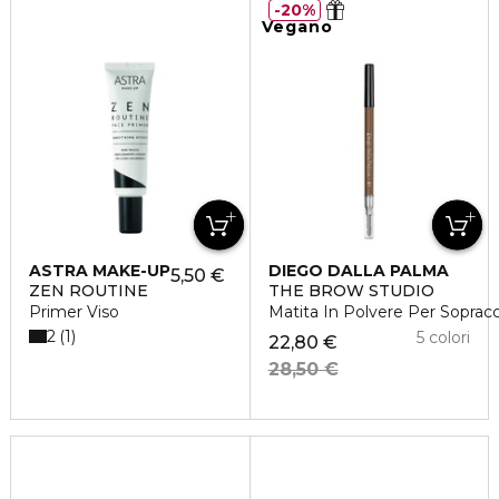
20%
Vegano
ASTRA MAKE-UP
DIEGO DALLA PALMA
5,50 €
ZEN ROUTINE
THE BROW STUDIO
Primer Viso
Matita In Polvere Per Sopracc
2
1
5 colori
22,80 €
28,50 €