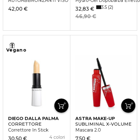
AUTOABBRONZANTI VISO
Hydro-Gel Dopobarba Effetto
3.5
2
42,00 €
32,83 €
46,90 €
Vegano
DIEGO DALLA PALMA
ASTRA MAKE-UP
CORRETTORE
SUBLIMINAL X-VOLUME
Correttore In Stick
Mascara 2.0
4 colori
30,50 €
7,50 €