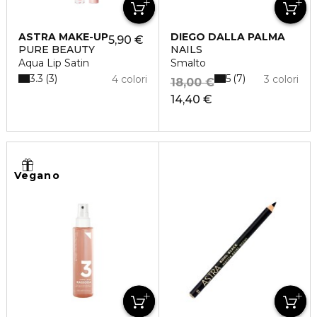
ASTRA MAKE-UP
DIEGO DALLA PALMA
5,90 €
PURE BEAUTY
NAILS
Aqua Lip Satin
Smalto
3.3
5
3
7
4 colori
3 colori
18,00 €
14,40 €
Vegano